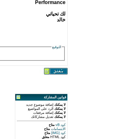
Performance
لك تحياتي
خالد
التوقيع
قوانين المشاركة
لا يمكنك
إضافة موضوع جديد
لا يمكنك
الرد على المواضيع
لا يمكنك
إضافة مرفقات
لا يمكنك
تعديل مشاركاتك
كود vB
متاح
الابتسامات
متاح
كود [IMG]
متاح
كود HTML
مغلق