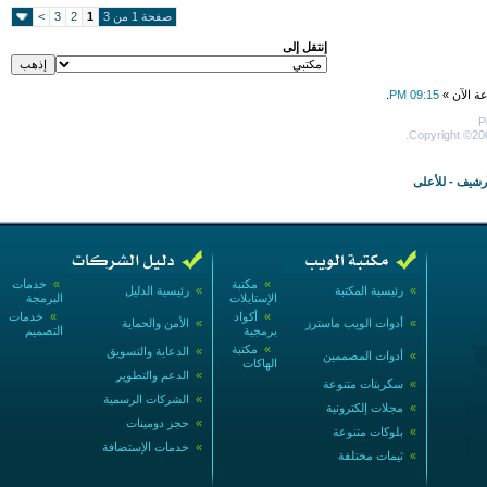
صفحة 1 من 3
1
2
3
>
إنتقل إلى
عة الآن »
09:15 PM
.
P
Copyright ©200
أرشيف
-
للأعلى
»
مكتبة
»
خدمات
»
رئيسية المكتبة
»
رئيسية الدليل
الإستايلات
البرمجة
»
أكواد
»
خدمات
»
أدوات الويب ماسترز
»
الأمن والحماية
برمجية
التصميم
»
مكتبة
»
الدعاية والتسويق
»
أدوات المصممين
الهاكات
»
الدعم والتطوير
»
سكربتات متنوعة
»
الشركات الرسمية
»
مجلات إلكترونية
»
حجز دومينات
»
بلوكات متنوعة
»
خدمات الإستضافة
»
ثيمات مختلفة