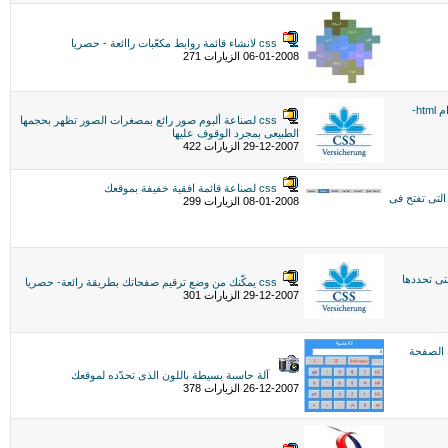
css لانشاء قائمة روابط مكعّبات راائعة - حصريا
06-01-2008 الزيارات 271
css لتقسيم الصفحة الى فريمات دون استخدام html-
css لصناعة ألبوم صور رائع بمصغرات الصور تظهر بحجمها
الطبيعى بمجرد الوقوف عليها
29-12-2007 الزيارات 422
css لصناعة قائمة افقية خفيفة بموقعك
التى تفتح فى
08-01-2008 الزيارات 299
تى تحددها
css يمكّنك من وضع ترقيم صفحاتك بطريقة رائعة- حصريا
29-12-2007 الزيارات 301
ية الصفحة
آلة حاسبة بسيطة باللون الذى تحدّده لموقعك
26-12-2007 الزيارات 378