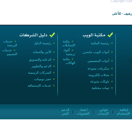
Copyright ©200
أرشيف
-
للأعلى
»
مكتبة
»
خدمات
»
رئيسية المكتبة
»
رئيسية الدليل
الإستايلات
البرمجة
»
أكواد
»
خدمات
»
أدوات الويب ماسترز
»
الأمن والحماية
برمجية
التصميم
»
مكتبة
»
الدعاية والتسويق
»
أدوات المصممين
الهاكات
»
الدعم والتطوير
»
سكربتات متنوعة
»
الشركات الرسمية
»
مجلات إلكترونية
»
حجز دومينات
»
بلوكات متنوعة
»
خدمات الإستضافة
»
ثيمات مختلفة
إتفاقية
قوانين
اعتماد
الدعم
|
|
|
الإستخدام
الإنتساب
العضويات
الفني