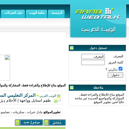
الرئيسية
مكتبة الويب
دليل الشركات
تسجيل دخول
المعرف
كلمة المرور
تذكرني ؟
الموقع متاح للإطلاع والقراءة فقط، المشاركة والمواض
ملاحظة
الموقع متاح للإطلاع والقراءة فقط،
المركز التعليمي الم
الويب العربي
المشاركة والمواضيع الجديدة غير متاحة
طقِم استايل وواجهة | الأحلام دِيزَاين 2012 | الثاني .. ( مجاني للجميع ) 
حالياً لحين تطوير الموقع.
تطويرالمواقع
تبادل خبرات ، سكربتات ، تصاميم