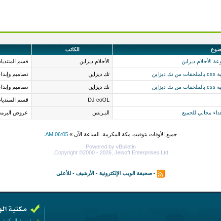
ضوع
الكاتب
الأحلام ديزاين
قسم المنتديا
تك ديزاين
تصاميم وإبدا
تك ديزاين
تصاميم وإبدا
DJ coOL
قسم المنتديا
داء مجاني للجميع
البـرنس
عروض البرمجة
جميع الأوقات بتوقيت مكة المكرمة. الساعة الآن »
06:05 AM
.
Powered by vBulletin
Copyright ©2000 - 2026, Jelsoft Enterprises Ltd.
-
صحيفة الويب الإلكترونية
-
الأرشيف
-
للأعلى
»
رئيسية المكتبة