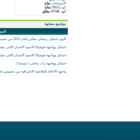
الابتسامات
متاح
كود [IMG]
متاح
كود HTML
مغلق
مواضيع مشابهة
المو
أقوى استايل رمضان مجاني لعام 2011 من مجموعة الأحلام ديزاين
استايل وواجهة فوشيا2 الاسود الاصدار الثاني بتقنية css بالملحقات من تك ديزاين
استايل وواجهة فوشيا2 الاسود الاصدار الثاني بتقنية css بالملحقات من تك ديزاين
استايل وواجهة راب مجاني ( تويستا )
واجهة الأحلام الفلاشية الإحترافية من تصميمي إه