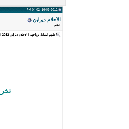
16-03-2012, 04:02 PM
الأحلام ديزاين
عضو
طقِم استايل وواجهة | الأحلام دِيزَاين 2012 | الثاني .. ( مجاني للجميع ) ~ مميز ~
تخرج