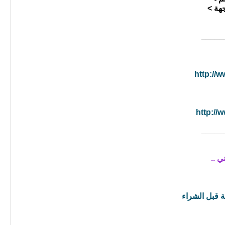
هة >
_____
http://
http://
_____
 ..
لة قبل الشراء