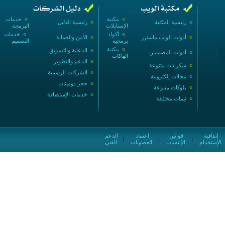
»
مكتبة
»
خدمات
»
رئيسية المكتبة
»
رئيسية الدليل
الإستايلات
البرمجة
»
أكواد
»
خدمات
»
أدوات الويب ماسترز
»
الأمن والحماية
برمجية
التصميم
»
مكتبة
»
الدعاية والتسويق
»
أدوات المصممين
الهاكات
»
الدعم والتطوير
»
سكربتات متنوعة
»
الشركات الرسمية
»
مجلات إلكترونية
»
حجز دومينات
»
بلوكات متنوعة
»
خدمات الإستضافة
»
ثيمات مختلفة
إتفاقية
قوانين
اعتماد
الدعم
|
|
|
الإستخدام
الإنتساب
العضويات
الفني