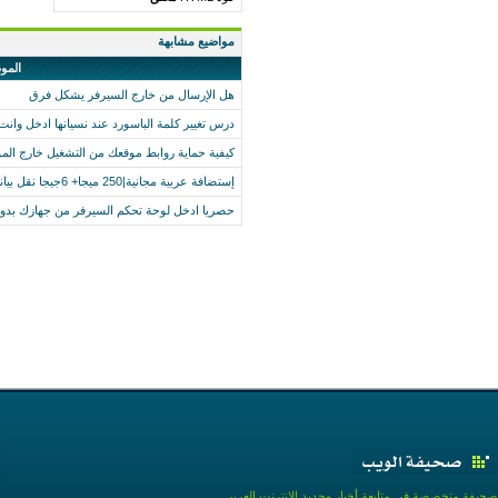
مواضيع مشابهة
المو
هل الإرسال من خارج السيرفر يشكل فرق
درس تغيير كلمة الباسورد عند نسيانها ادخل وا
كيفية حماية روابط موقعك من التشغيل خارج المو
إستضافة عربية مجانية|250 ميجا+ 6جيجا نقل بيانات+ 3قواعد بيانات+بدون إعلانات...+شرح ال
حصريا ادخل لوحة تحكم السيرفر من جهازك بدو
صحيفة متخصصة في متابعة أخبار وجديد الإنترنت العربي