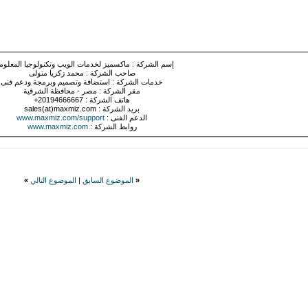
إسم الشركة : ماكسميز لخدمات الويب وتكنولوجيا المعلوم
صاحب الشركة : محمد زكريا متولى
خدمات الشركة : استضافة وتصميم وبرمجة ودعم فنى
مقر الشركة : مصر - محافظة الشرقية
هاتف الشركة : 20194666667+
بريد الشركة : sales(at)maxmiz.com
الدعم الفنى :
www.maxmiz.com/support
روابط الشركة :
www.maxmiz.com
«
الموضوع السابق
|
الموضوع التالي
»