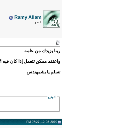
Ramy Allam
عضو
ربنا يزيدك من علمه
واعتقد ممكن تتعمل إذا كان فيه IPMI || KVM والسيرفر مش موجود "فيزيائيا " بدلا من تدخل الداتا سنتر
تسلم يا بشمهندس
التوقيع
12-08-2010, 07:27 PM