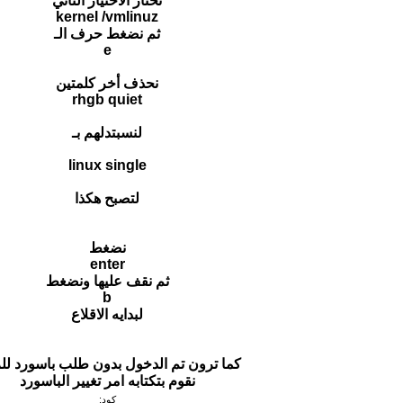
نختار الاختيار الثاني
kernel /vmlinuz
ثم نضغط حرف الـ
e
نحذف أخر كلمتين
rhgb quiet
لنسبتدلهم بـ
linux single
لتصبح هكذا
نضغط
enter
ثم نقف عليها ونضغط
b
لبدايه الاقلاع
كما ترون تم الدخول بدون طلب باسورد ل
نقوم بتكتابه امر تغيير الباسورد
كود: