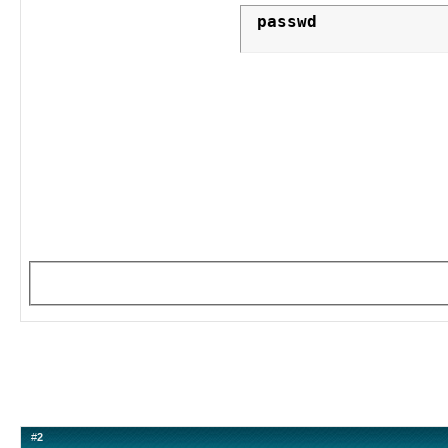
 passwd
#
2