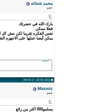
محمد شحاته
عضو
بارك الله في حضرتك
فعلا ممكن
نفس الفكره تقريبا لكن مش كل الناس تملك KVM أيضا كتبت الشرح ليشا
يمكن أيضا عملها على الاجهزه ال
التوقيع
03-05-2011, 02:17 AM
Maxmiz
عضو
يسلمواااااا اكثر من رائع