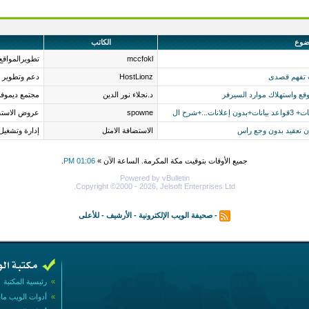
ضوع
الكاتب
mccfokl
تطويرالمواقع
نت تفهم قصدى
HostLionz
دعم وتطوير الـ 
قع واستهلاك موارد السيرفر
د.نجلاء نور الدين
مجتمع ديموف
spowne
عروض الاستض
ن تعقيد بدون وجع راس
الاستضافة الامتل
إدارة وتشغيل
جميع الأوقات بتوقيت مكة المكرمة. الساعة الآن »
01:06 PM
.
Powered by vBulletin
Copyright ©2000 - 2026, Jelsoft Enterprises Ltd.
-
صحيفة الويب الإلكترونية
-
الأرشيف
-
للأعلى
»
رئيسية المكتبة
»
أدوات الويب ما