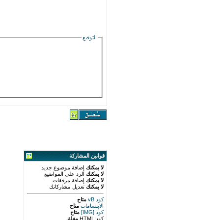
التوقيع
قوانين المشاركة
لا يمكنك
إضافة موضوع جديد
لا يمكنك
الرد على المواضيع
لا يمكنك
إضافة مرفقات
لا يمكنك
تعديل مشاركاتك
كود vB
متاح
الابتسامات
متاح
كود [IMG]
متاح
كود HTML
مغلق