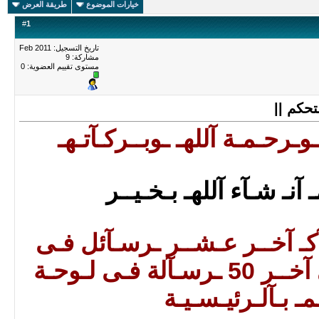
خيارات الموضوع
طريقة العرض
#
1
تاريخ التسجيل: Feb 2011
مشاركة: 9
مستوى تقييم العضوية:
0
وـرحـمـة آللهـ ـوبــركـآتـهـ
 آنـ شـآء آللهـ بـخـيــر
هـآكـ آخــر عـشــر ـرسـآئل فـى
لـوحـة آلتـحـكـمـ آلى آخــر 50 ـرسـآلة فـى لـوحـة
مـ بـآلـرئيـسـيـة