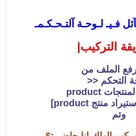
ل فـيـ لـوحـة آلتـحـكـمـ
قة التركيب|
رفع الملف من
ة التحكم <<
تجات product
 منتج product‎]‏
وتم
ركب الهاك انا حاضر :$