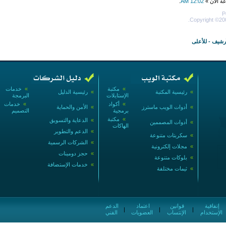
عة الآن »
12:02 AM
.
P
Copyright ©200
أرشيف
-
للأعلى
»
مكتبة
»
خدمات
»
رئيسية المكتبة
»
رئيسية الدليل
الإستايلات
البرمجة
»
أكواد
»
خدمات
»
أدوات الويب ماسترز
»
الأمن والحماية
برمجية
التصميم
»
مكتبة
»
الدعاية والتسويق
»
أدوات المصممين
الهاكات
»
الدعم والتطوير
»
سكربتات متنوعة
»
الشركات الرسمية
»
مجلات إلكترونية
»
حجز دومينات
»
بلوكات متنوعة
»
خدمات الإستضافة
»
ثيمات مختلفة
إتفاقية
قوانين
اعتماد
الدعم
|
|
|
الإستخدام
الإنتساب
العضويات
الفني