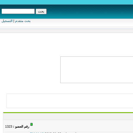
بحث متقدم
|
التسجيل
رقم العضو :
1323