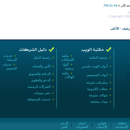
عة الآن »
01:49 PM
.
P
Copyright ©200
أرشيف
-
للأعلى
»
مكتبة
»
خدمات
»
رئيسية المكتبة
»
رئيسية الدليل
الإستايلات
البرمجة
»
أكواد
»
خدمات
»
أدوات الويب ماسترز
»
الأمن والحماية
برمجية
التصميم
»
مكتبة
»
الدعاية والتسويق
»
أدوات المصممين
الهاكات
»
الدعم والتطوير
»
سكربتات متنوعة
»
الشركات الرسمية
»
مجلات إلكترونية
»
حجز دومينات
»
بلوكات متنوعة
»
خدمات الإستضافة
»
ثيمات مختلفة
إتفاقية
قوانين
اعتماد
الدعم
|
|
|
الإستخدام
الإنتساب
العضويات
الفني