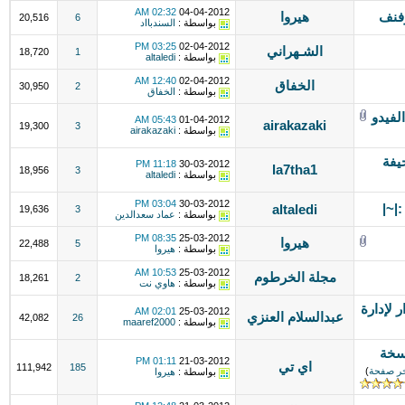
02:32 AM
04-04-2012
وفنف
هيروا
20,516
6
بواسطة :
السندبااد
03:25 PM
02-04-2012
الشـهراني
18,720
1
بواسطة :
altaledi
12:40 AM
02-04-2012
الخفاق
30,950
2
بواسطة :
الخفاق
لفيدو
05:43 AM
01-04-2012
airakazaki
19,300
3
بواسطة :
airakazaki
يفة
11:18 PM
30-03-2012
la7tha1
18,956
3
بواسطة :
altaledi
03:04 PM
30-03-2012
|~|
altaledi
19,636
3
بواسطة :
عماد سعدالدين
08:35 PM
25-03-2012
هيروا
22,488
5
بواسطة :
هيروا
10:53 AM
25-03-2012
مجلة الخرطوم
18,261
2
بواسطة :
هاوي نت
 لإدارة
02:01 AM
25-03-2012
عبدالسلام العنزي
42,082
26
بواسطة :
maaref2000
سخة
01:11 PM
21-03-2012
اي تي
111,942
185
ر صفحة
)
بواسطة :
هيروا