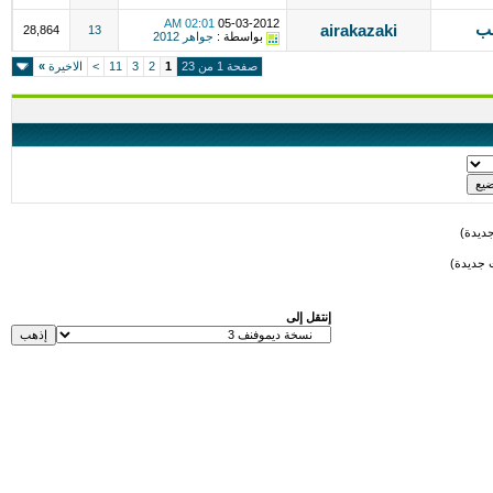
02:01 AM
05-03-2012
نب
airakazaki
28,864
13
بواسطة :
جواهر 2012
صفحة 1 من 23
1
2
3
11
>
الاخيرة
»
ديدة)
 جديدة)
إنتقل إلى