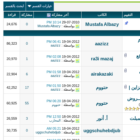
خيارات القسم
ابحث بالقسم
التقييم
الكاتب
آخر مشاركة
مشاركة
قراءة
10:14 PM
29-07-2010
Mustafa Albazy
24,676
0
بواسطة :
Mustafa Albazy
 Alexa
06:41 PM
19-04-2012
aazizz
86,323
0
بواسطة :
aazizz
ع
02:08 PM
19-04-2012
ra3i mazaj
20,970
1
بواسطة :
aazizz
01:58 PM
19-04-2012
airakazaki
22,904
6
بواسطة :
aazizz
01:50 PM
19-04-2012
اين |
حتووم
42,252
17
بواسطة :
aazizz
ـــروض
06:20 PM
18-04-2012
حتووم
60,925
55
)
بواسطة :
حتووم
12:50 PM
18-04-2012
أ. أنور
26,559
3
بواسطة :
المحارب
05:21 AM
18-04-2012
uggschuhebdjub
30,735
0
بواسطة :
uggschuhebdjub