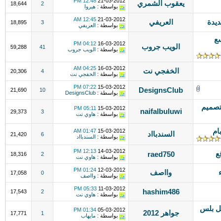
12:48 PM
21-03-2012
يعقوب الشمري
18,644
2
بواسطة :
هيروا
12:45 AM
21-03-2012
يدة
العريفي
18,895
3
بواسطة :
العريفي
سع
04:12 PM
16-03-2012
الويب جروب
59,288
41
بواسطة :
الويب جروب
04:25 AM
16-03-2012
الخفجي نت
20,306
4
بواسطة :
الخفجي نت
07:22 PM
15-03-2012
DesignsClub
21,690
10
بواسطة :
DesignsClub
تصميم
05:11 PM
15-03-2012
naifalbuluwi
29,373
3
بواسطة :
هاوي نت
ام
01:47 AM
15-03-2012
السندبااد
21,420
6
بواسطة :
السندبااد
12:13 PM
14-03-2012
ع
raed750
18,316
2
بواسطة :
هاوي نت
01:24 PM
12-03-2012
وااصف
17,058
0
بواسطة :
وااصف
05:33 PM
11-03-2012
hashim486
17,543
2
بواسطة :
هاوي نت
ل بلس
01:34 PM
05-03-2012
جواهر 2012
17,771
1
بواسطة :
مايهاب