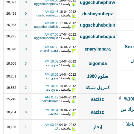
04:00 AM
18-04-2012
uggschuhephirw
30,022
0
بواسطة :
uggschuhephirw
03:46 AM
18-04-2012
dushcyoubepz
26,458
0
بواسطة :
dushcyoubepz
08:08 AM
17-04-2012
uggschuhebdjub
26,953
0
بواسطة :
uggschuhebdjub
07:06 AM
17-04-2012
uggschuhebdjub
26,295
0
بواسطة :
uggschuhebdjub
Sexe
06:36 AM
16-04-2012
enaryimpara
18,970
0
بواسطة :
enaryimpara
ل
10:09 PM
14-04-2012
bigomda
19,508
3
بواسطة :
هاوي نت
10:06 PM
14-04-2012
سلوم 1980
20,231
6
بواسطة :
هاوي نت
10:03 PM
14-04-2012
كنترول شبكة
19,562
2
بواسطة :
هاوي نت
11:12 AM
14-04-2012
aazizz
25,246
8
بواسطة :
naifalbuluwi
تحرك من
10:04 PM
10-04-2012
aazizz
18,204
0
بواسطة :
aazizz
اجلا
03:16 AM
04-04-2012
إبحار
19,125
1
بواسطة :
كيا