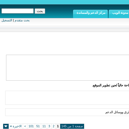
مدونة الويب
مركز الدعم والمساندة
بحث متقدم
|
التسجيل
ة حالياً لحين تطوير الموقع.
طرق ووسائل الدعم
صفحة 1 من 145
1
2
3
11
51
101
>
الاخيرة
»