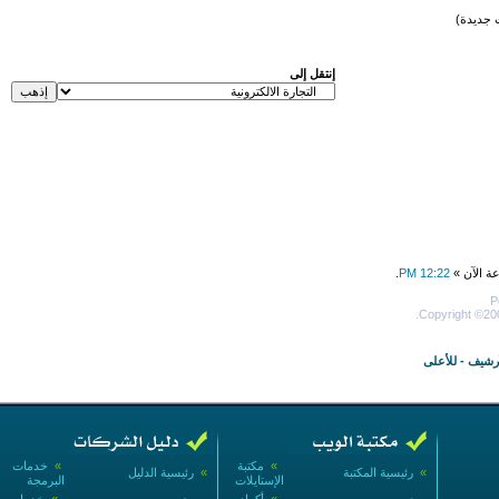
 جديدة)
إنتقل إلى
عة الآن »
12:22 PM
.
P
Copyright ©200
أرشيف
-
للأعلى
»
مكتبة
»
خدمات
»
رئيسية المكتبة
»
رئيسية الدليل
الإستايلات
البرمجة