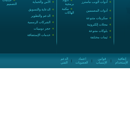
»
أكواد
»
خدمات
»
أدوات الويب ماسترز
»
الأمن والحماية
برمجية
التصميم
»
مكتبة
»
الدعاية والتسويق
»
أدوات المصممين
الهاكات
»
الدعم والتطوير
»
سكربتات متنوعة
»
الشركات الرسمية
»
مجلات إلكترونية
»
حجز دومينات
»
بلوكات متنوعة
»
خدمات الإستضافة
»
ثيمات مختلفة
إتفاقية
قوانين
اعتماد
الدعم
|
|
|
الإستخدام
الإنتساب
العضويات
الفني