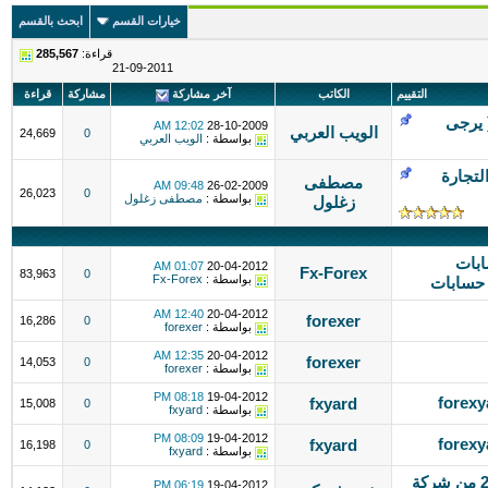
خيارات القسم
ابحث بالقسم
قراءة:
285,567
21-09-2011
التقييم
الكاتب
آخر مشاركة
مشاركة
قراءة
( يرجى
12:02 AM
28-10-2009
الويب العربي
24,669
0
بواسطة :
الويب العربي
لتجارة
مصطفى
09:48 AM
26-02-2009
26,023
0
بواسطة :
مصطفى زغلول
زغلول
ابات
01:07 AM
20-04-2012
Fx-Forex
83,963
0
بواسطة :
Fx-Forex
 حسابات
12:40 AM
20-04-2012
forexer
16,286
0
بواسطة :
forexer
12:35 AM
20-04-2012
forexer
14,053
0
بواسطة :
forexer
08:18 PM
19-04-2012
fxyard
15,008
0
بواسطة :
fxyard
08:09 PM
19-04-2012
fxyard
16,198
0
بواسطة :
fxyard
التحليل اليومى للعملات ليوم 19- 4-2012 من شركة
06:19 PM
19-04-2012