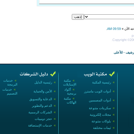
عة الآن »
09:59 AM
.
P
Copyright ©200
أرشيف
-
للأعلى
»
مكتبة
»
خدمات
»
رئيسية المكتبة
»
رئيسية الدليل
الإستايلات
البرمجة
»
أكواد
»
خدمات
»
أدوات الويب ماسترز
»
الأمن والحماية
برمجية
التصميم
»
مكتبة
»
الدعاية والتسويق
»
أدوات المصممين
الهاكات
»
الدعم والتطوير
»
سكربتات متنوعة
»
الشركات الرسمية
»
مجلات إلكترونية
»
حجز دومينات
»
بلوكات متنوعة
»
خدمات الإستضافة
»
ثيمات مختلفة