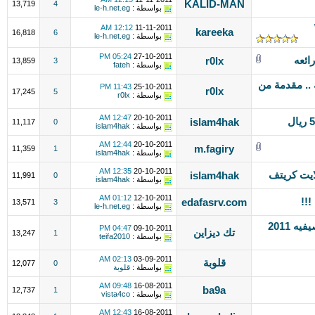
KALID-MAN
13,719
4
بواسطة :
le-h.net.eg
12:12 AM
11-11-2011
kareeka
16,818
6
بواسطة :
le-h.net.eg
05:24 PM
27-10-2011
ائعه
r0lx
13,859
3
بواسطة :
fateh
.. مقدمة من
11:43 PM
25-10-2011
r0lx
17,245
5
بواسطة :
r0lx
12:47 AM
20-10-2011
islam4hak
11,117
0
بواسطة :
islam4hak
12:44 AM
20-10-2011
m.fagiry
11,359
1
بواسطة :
islam4hak
12:35 AM
20-10-2011
islam4hak
11,991
0
بواسطة :
islam4hak
01:12 AM
12-10-2011
!!!
edafasrv.com
13,571
3
بواسطة :
le-h.net.eg
برشور مركز صيفي,شعار المراكز الصيفيه 2011
04:47 PM
09-10-2011
تك ديزاين
13,247
1
بواسطة :
teifa2010
02:13 AM
03-09-2011
قلوبة
12,077
0
بواسطة :
قلوبة
09:48 AM
16-08-2011
ba9a
12,737
1
بواسطة :
vista4co
12:43 AM
16-08-2011