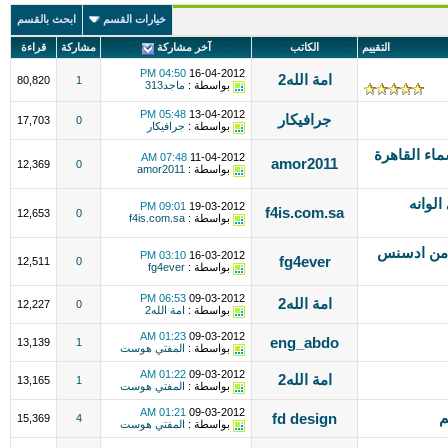
خيارات القسم
ابحث بالقسم
التقييم
الكاتب
آخر مشاركة
مشاركة
قراءة
04:50 PM
16-04-2012
امة الله2
80,820
1
بواسطة :
ماجد313
05:48 PM
13-04-2012
جرافيكار
17,703
0
بواسطة :
جرافيكار
ء القاهرة
07:48 AM
11-04-2012
amor2011
12,369
0
بواسطة :
amor2011
رافي الوانه
09:01 PM
19-03-2012
f4is.com.sa
12,653
0
بواسطة :
f4is.com.sa
-اربح أكثر--من ادسنس
03:10 PM
16-03-2012
fg4ever
12,511
0
بواسطة :
fg4ever
06:53 PM
09-03-2012
امة الله2
12,227
0
بواسطة :
امة الله2
01:23 AM
09-03-2012
eng_abdo
13,139
1
بواسطة :
المفتي هوست
01:22 AM
09-03-2012
امة الله2
13,165
1
بواسطة :
المفتي هوست
01:21 AM
09-03-2012
م
fd design
15,369
4
بواسطة :
المفتي هوست