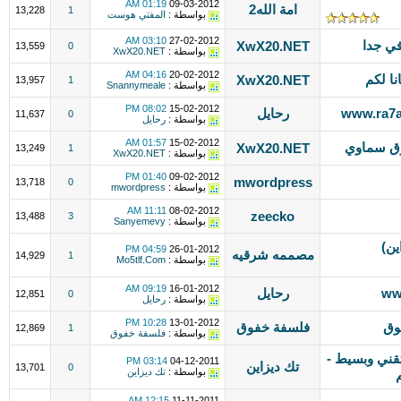
01:19 AM
09-03-2012
امة الله2
13,228
1
بواسطة :
المفتي هوست
03:10 AM
27-02-2012
XwX20.NET
13,559
0
بواسطة :
XwX20.NET
04:16 AM
20-02-2012
ا لكم
XwX20.NET
13,957
1
بواسطة :
Snannymeale
08:02 PM
15-02-2012
رحايل
11,637
0
بواسطة :
رحايل
01:57 AM
15-02-2012
XwX20.NET
13,249
1
بواسطة :
XwX20.NET
01:40 PM
09-02-2012
mwordpress
13,718
0
بواسطة :
mwordpress
11:11 AM
08-02-2012
zeecko
13,488
3
بواسطة :
Sanyemevy
ين)
04:59 PM
26-01-2012
مصممه شرقيه
14,929
1
بواسطة :
Mo5tlf.Com
09:19 AM
16-01-2012
رحايل
12,851
0
بواسطة :
رحايل
10:28 PM
13-01-2012
وق
فلسفة خفوق
12,869
1
بواسطة :
فلسفة خفوق
css - استايل تقني وبسيط -
03:14 PM
04-12-2011
تك ديزاين
13,701
0
بواسطة :
تك ديزاين
12:15 AM
11-11-2011