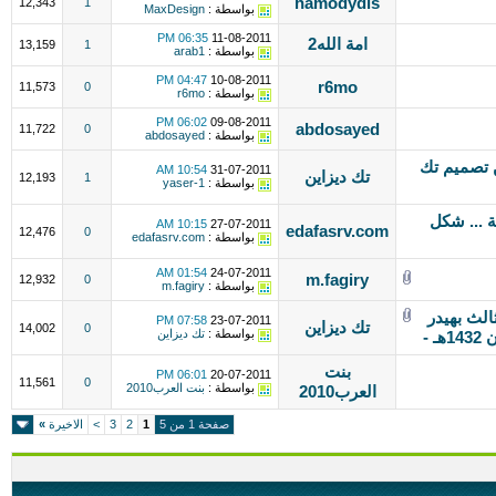
hamodydis
12,343
1
بواسطة :
MaxDesign
06:35 PM
11-08-2011
امة الله2
13,159
1
بواسطة :
arab1
04:47 PM
10-08-2011
r6mo
11,573
0
بواسطة :
r6mo
06:02 PM
09-08-2011
abdosayed
11,722
0
بواسطة :
abdosayed
 الاستايلات css 2011 من تصميم تك
10:54 AM
31-07-2011
تك ديزاين
12,193
1
بواسطة :
yaser-1
ة ... شكل
10:15 AM
27-07-2011
edafasrv.com
12,476
0
بواسطة :
edafasrv.com
01:54 AM
24-07-2011
m.fagiry
12,932
0
بواسطة :
m.fagiry
جيل الثالث بهيدر
07:58 PM
23-07-2011
تك ديزاين
14,002
0
بواسطة :
تك ديزاين
بنت
06:01 PM
20-07-2011
11,561
0
بواسطة :
بنت العرب2010
العرب2010
صفحة 1 من 5
1
2
3
>
الاخيرة
»