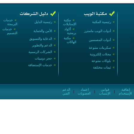
»
مكتبة
»
خدمات
»
رئيسية المكتبة
»
رئيسية الدليل
الإستايلات
البرمجة
»
أكواد
»
خدمات
»
أدوات الويب ماسترز
»
الأمن والحماية
برمجية
التصميم
»
مكتبة
»
الدعاية والتسويق
»
أدوات المصممين
الهاكات
»
الدعم والتطوير
»
سكربتات متنوعة
»
الشركات الرسمية
»
مجلات إلكترونية
»
حجز دومينات
»
بلوكات متنوعة
»
خدمات الإستضافة
»
ثيمات مختلفة
إتفاقية
قوانين
اعتماد
الدعم
|
|
|
الإستخدام
الإنتساب
العضويات
الفني