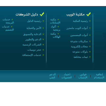
»
مكتبة
»
خدمات
»
رئيسية المكتبة
»
رئيسية الدليل
الإستايلات
البرمجة
»
أكواد
»
خدمات
»
أدوات الويب ماسترز
»
الأمن والحماية
برمجية
التصميم
»
مكتبة
»
الدعاية والتسويق
»
أدوات المصممين
الهاكات
»
الدعم والتطوير
»
سكربتات متنوعة
»
الشركات الرسمية
»
مجلات إلكترونية
»
حجز دومينات
»
بلوكات متنوعة
»
خدمات الإستضافة
»
ثيمات مختلفة
إتفاقية
قوانين
اعتماد
الدعم
|
|
|
الإستخدام
الإنتساب
العضويات
الفني