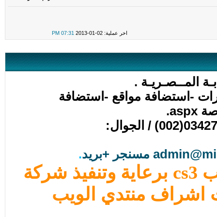
اخر عملية: 02-01-2013
07:31 PM
ـة المــصـريـة .
ات -استضافة مواقع -استضافة
as.
هواتف الشركة : هاتف :034278782(002) / الجوال:
ad مسنجر +بريد
.
الآن دورة الفوتوشوب cs3 برعاية وتنفيذ شركة
ت اشراف منتدي الويب