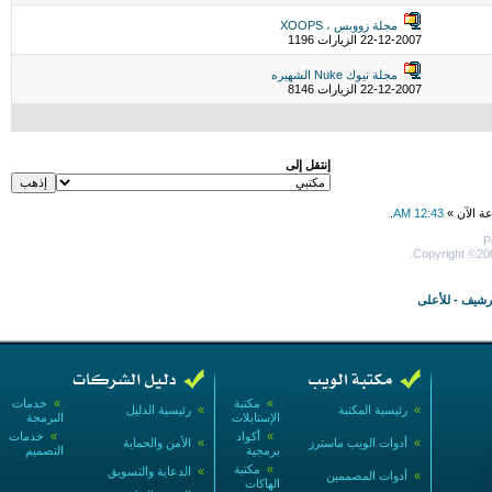
مجلة زووبس ، XOOPS
22-12-2007 الزيارات 1196
مجلة نيوك Nuke الشهيره
22-12-2007 الزيارات 8146
إنتقل إلى
عة الآن »
12:43 AM
.
P
Copyright ©200
أرشيف
-
للأعلى
»
مكتبة
»
خدمات
»
رئيسية المكتبة
»
رئيسية الدليل
الإستايلات
البرمجة
»
أكواد
»
خدمات
»
أدوات الويب ماسترز
»
الأمن والحماية
برمجية
التصميم
»
مكتبة
»
الدعاية والتسويق
»
أدوات المصممين
الهاكات