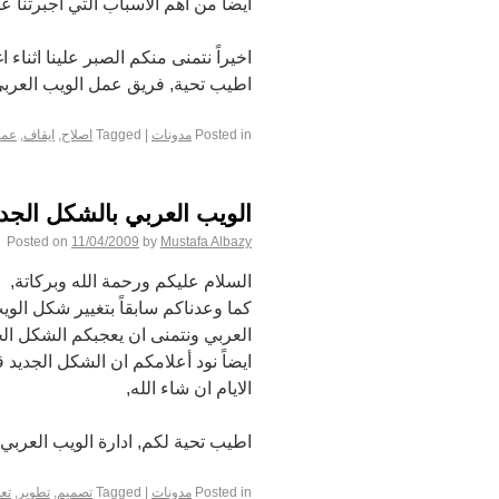
ايضاً من اهم الاسباب التي اجبرتنا على ت
اخيراً نتمنى منكم الصبر علينا اثناء ا
اطيب تحية, فريق عمل الويب العربي
Posted in
مدونات
|
Tagged
اصلاح
,
ايقاف
,
عم
الويب العربي بالشكل الجد
Posted on
11/04/2009
by
Mustafa Albazy
السلام عليكم ورحمة الله وبركاتة,
كما وعدناكم سابقاً بتغيير شكل الوي
العربي ونتمنى ان يعجبكم الشكل الج
ايضاً نود أعلامكم ان الشكل الجديد
الايام ان شاء الله,
اطيب تحية لكم, ادارة الويب العربي
Posted in
مدونات
|
Tagged
تصميم
,
تطوير
,
تع