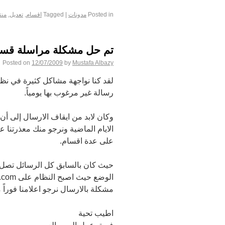
Posted in
مدونات
|
Tagged
اقسام
,
تعديل
,
منت
تم حل مشكلة مراسلة قسم
Posted on
12/07/2009
by
Mustafa Albazy
رسالة غير مرغوب بها يومياً.
وكان لابد من ايقاف الارسال إلى أ
الايام الماضية ونرجو منك معذرتنا ع
على عدة اقسام.
مشكلة بالارسال نرجو اعلامنا فوراً
اطيب تحية