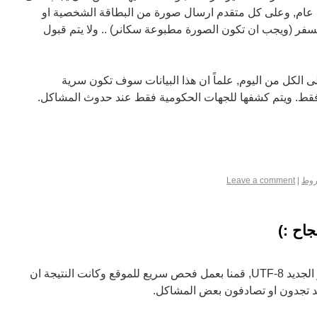
كل متقدم ان يكون عمرة يتجاوز 18 عام, وعلى كل متقدم ارسال صورة من البطاقة الشخصية او
لسفر (ويجب ان تكون الصورة مطبوعة سكانر) .. ولا يتم قبول
 الكل من اليوم, علماً ان هذا البيانات سوف تكون سرية
فقط. ويتم كشفها للجهات الحكومية فقط عند حدوث المشاكل.
وط
|
Leave a comment
جاح :)
تم تحديث القواعد بنجاح إلى الترميز الجديد UTF-8, قمنا بعمل فحص سريع للموقع وكانت النتيجة ان
د تجدون او تصادفون بعض المشاكل.