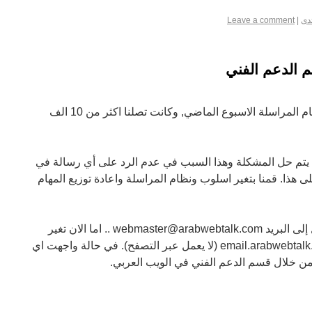
دى
|
Leave a comment
 الدعم الفني
لقد كنا نواجهة مشاكل كثيرة في نظام المراسلة الاسبوع الماضي, وكانت تصلنا اكثر من 10 الف
ن يتم حل المشكلة وهذا السبب في عدم الرد على أي رسالة في
لى هذا. قمنا بتغير اسلوب ونظام المراسلة واعادة توزيع المهام
حيث كان بالسابق كل الرسائل تصل إلى البريد webmaster@arabwebtalk.com .. اما الان تغير
الوضع حيث اصبح النظام على email.arabwebtalk.com (لا يعمل عبر التصفح). في حالة واجهت اي
 من خلال قسم الدعم الفني في الويب العربي.