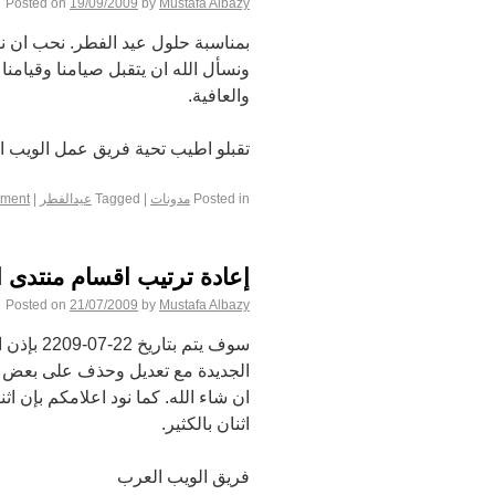
Posted on
19/09/2009
by
Mustafa Albazy
بمناسبة حلول عيد الفطر. نحب ان ن
ونسأل الله ان يتقبل صيامنا وقيامنا
والعافية.
تقبلو اطيب تحية فريق عمل الويب ا
Posted in
مدونات
|
Tagged
عيدالفطر
|
mment
إعادة ترتيب اقسام منتدى ا
Posted on
21/07/2009
by
Mustafa Albazy
سوف يتم 
الجديدة مع تعديل وحذف على بعض ال
ان شاء الله. كما نود اعلامكم بإن ا
اثنان بالكثير.
فريق الويب العرب