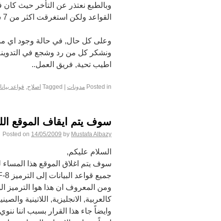
القواعد ولكن استغرقت اكثر من 7 ساعات عمل متواصلة
وعلى كل حال, في حالة وجود اي مشا
ونشكر كل من رد وشجع في التدوينة 
اطيب تحية, فريق العمل..
Posted in
مدونات
|
Tagged
اصلاح
,
قواعد بيان
سوف يتم ايقاف الموقع اللي
Posted on
14/05/2009
by
Mustafa Albazy
السلام عليكم,
سوف يتم اغلاق الموقع هذا المساء ل
جميع قواعد البيانات إلى الترميز UTF-8.
ومن المعروف ان هذا هوا الترميز ال
كالعربية, الانجليزية, اللاتينية والصينية بدو
وايضاً جاء هذا القرار بسبب اننا ننو