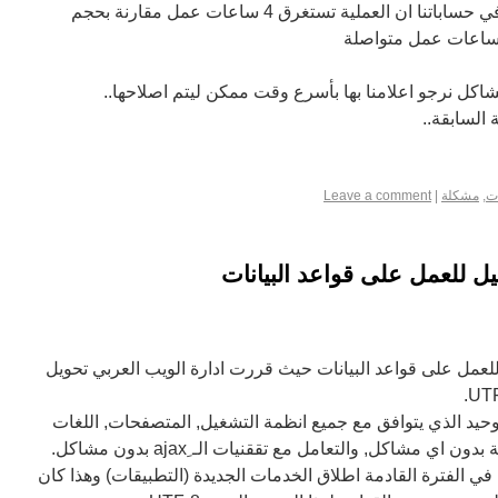
وبالطبع نعتذر عن التأخر حيث كان في حساباتنا ان العملية تستغرق 4 ساعات عمل مقارنة بحجم
كل نرجو اعلامنا بها بأسرع وقت ممكن ليتم اصلاحها..
السابقة..
ات
,
مشكلة
|
Leave a comment
ل للعمل على قواعد البيانات
لعمل على قواعد البيانات حيث قررت ادارة الويب العربي تحويل
وحيد الذي يتوافق مع جميع انظمة التشغيل, المتصفحات, اللغات
ن اي مشاكل, والتعامل مع تققنيات الـ ِajax بدون مشاكل.
ي في الفترة القادمة اطلاق الخدمات الجديدة (التطبيقات) وهذا كان