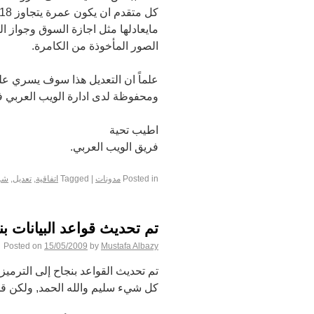
مايعادلها مثل اجازة السوق وجواز ا
الصور المأخوذة من الكامرة.
علماً ان التعديل هذا سوف يسري على
ومحفوظة لدى ادارة الويب العربي 
اطيب تحية
فريق الويب العربي.
Posted in
مدونات
|
Tagged
اتفاقية
,
تعديل
,
شر
تم تحديث قواعد البيانات بن
Posted on
15/05/2009
by
Mustafa Albazy
كل شيء سليم والله الحمد, ولكن ق