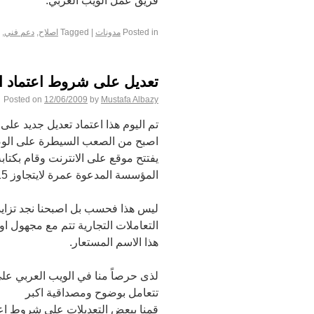
فريق عمل الويب العربي.
Posted in
مدونات
|
Tagged
اصلاح
,
دعم فني
,
تعديل على شروط اعتماد 
Posted on
12/06/2009
by
Mustafa Albazy
تم اليوم هذا اعتماد تعديل جديد عل
اصبح من الصعب السيطرة على الوض
يفتتح موقع على الانترنت وقام بكتا
المؤسسة المدعوة عمرة لايتجاوز 15 سنة وكما نعلم جميعاً ان السن القانوني 18 سنة ومافوق.
ليس هذا فحسب بل اصبحنا نجد تزاي
التعاملات التجارية تتم مع مجهول ا
هذا الاسم المستعار.
لذى حرصاً منا في الويب العربي على 
تتعامل بوضوح ومصداقية اكبر
قمنا ببعض التعديلات على شروط اعت