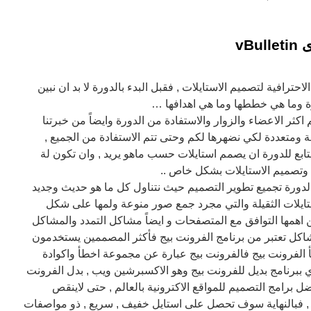
vB
حترافية لتصميم الاستايلات , فقبل البدء بالدورة لا بد ان نبين
رة وما هي خططها وما هي اهدافها …
 اكثر الاعضاء والزوار والاستفادة من الدورة وايضاً من خبرتنا
ومتعددة لكي نضهرها لكم وحتى تتم الاستفادة من الجميع ,
 للدورة ان يصمم استايلات حسب ماهو يريد , وان تكون لة
تصميم الاستايلات بشكل خاص ..
لدورة تجميع تطوير التصميم حيث نتناول كل ما هو حديث وجديد
ايلات الثقيلة والتي مجرد جمع صور منوعة ولمها على شكل
ن اهمها التوافق مع المتصفحات و ايضاً مشاكل التمدد والمشاكل
شاكل تعتبر من برنامج الفرونت بيج فأكثر المصممين يستخدمون
 الفرونت بيج فالفرونت بيج عبارة عن مجموعة اخطأ واكوادة
ي ببرنامج بديل للفرونت بيج وهو الاكسبرشين ويب , بدل الفرونت
ضل برامج التصميم للمواقع الاكترونية بالعالم , حتى لاينقص
 , فبالنهاية سوف تحصل على استايل خفيف , سريع , ذو مواصفات