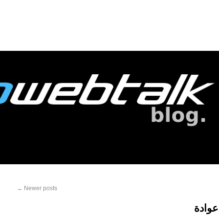
→
Newer posts
وادة