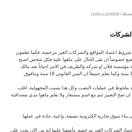
مشكلة
|
Leave a comment
الشركات
ى شروط اعتماد المواقع والشركات الغير مرخصة, فكما تعلمون
ع خصوصاً ان بقى الحال على ماهوا علية فكل شخص اصبح
بة مؤسسة فلان او شركة والطريف في الامر احياناً نجد مالك
د ملحوظ في عمليات النصب وكل هذا بسبب المجهولية, اغلب
و ان صح التعبير تتم مع اسم مستعار ولا نعلم ماهوا مدى مصداقية
بناء سوق تجارية الكترونية نضيفة, واعية, جادة في عملها,
ماد الشركات الغير مرخصة, وأضفنا عليها انة من الان يجب على