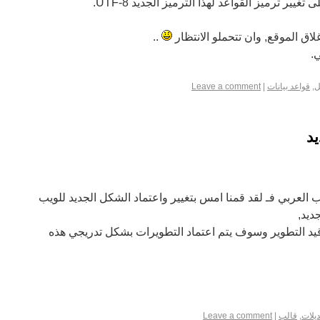
غيير ترميز القواعد لهذا الترميز الجديد UTF-8.
غلاق الموقع, وان تتحملو الانتظار
..
.
ل
,
قواعد بيانات
|
Leave a comment
يد
ب العربي فـ لقد قمنا امس بتغيير واعتماد الشكل الجديد للويب
ديد,
 قيد التطوير وسوف يتم اعتماد التطويرات بشكل تدريجي هذه
ديلات
,
قالب
|
Leave a comment