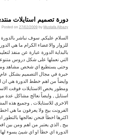
دورة تصميم استايلات منتدى ulletin
Posted on
27/02/2009
by
Mustafa Albazy
السلام عليكم, سوف نباشر بالدورة الا
للزوار والاعضاء الكرام ما هي الدو
بالبداية الدورة عبارة عن منفذ لتعليم
التي نعملها على شكل دروس متنوعة 
وحتى يستطيع اي شخص مشاهد ومتابع
خبرة في مجال التصميم بشكل عام و
وايضاً من اهم خطط الدورة هي ان ا
ومطور يخص الاستايلات فوقت الاست
استايل , وايضاً نعالج مشاكل عدة م
الاخرى للاستايلات , وجميع هذه الم
الفرونت بيج ولا يعرفون ما هي اخطأ
اكثرها اخطأ فنحن نعالجها بالتطور ا
بيج , الذي يعتبر من اهم ومن بين اف
الدورة اي خطأ او اي شيئ يسوء لها