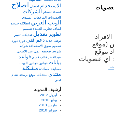
اصلاح
الاستخدام
احتفال
لعضويات
الشركات
اعضاء
اقسام
العضويات
المرفقات
المنتدى
الويب العربي
انطلاقة جديدة
ايقاف
تجارب العملاء
تصميم
تعديل
تطوير
تعديلات
تغيير
أن اغلب الافراد
دعم فني
توقف
جديد
دورة
دورة
س (موقع
تصميم
سوق الاستضافة
شركة
د موقع
شروط
صحيفة
عمل
عيد الاضحى
قواعد
اد اي عضويات
عيدالفطر
قالب
قسم
بيانات
قوانين
قوانين الويب
مشكلة
مسابقة
مساندة
منتدى
منتديات
موقع برمجة
نظام
امني
أرشيف المدونة
أبريل 2012
يوليو 2010
مارس 2010
فبراير 2010