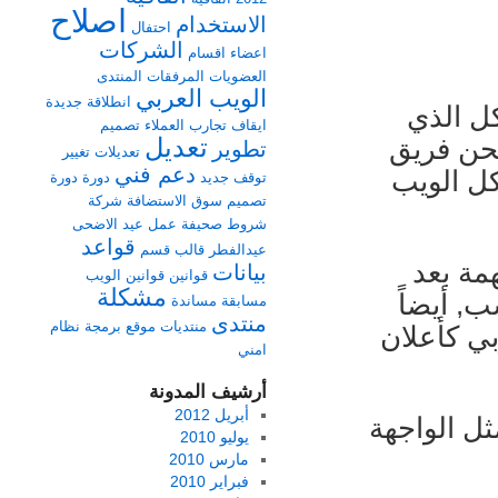
اصلاح
الاستخدام
احتفال
الشركات
اعضاء
اقسام
العضويات
المرفقات
المنتدى
الويب العربي
انطلاقة جديدة
ل الذي
ايقاف
تجارب العملاء
تصميم
تعديل
نحن فريق
تطوير
تعديلات
تغيير
دعم فني
كل الويب
توقف
جديد
دورة
دورة
تصميم
سوق الاستضافة
شركة
شروط
صحيفة
عمل
عيد الاضحى
قواعد
عيدالفطر
قالب
قسم
مة بعد
بيانات
قوانين
قوانين الويب
مشكلة
ب, أيضاً
مسابقة
مساندة
منتدى
منتديات
موقع برمجة
نظام
بي كأعلان
امني
أرشيف المدونة
أبريل 2012
ثل الواجهة
يوليو 2010
مارس 2010
فبراير 2010