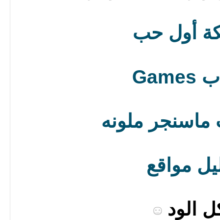
ة أول حب
Games
 ماسنجر ملونه
يل مواقع
ل الود