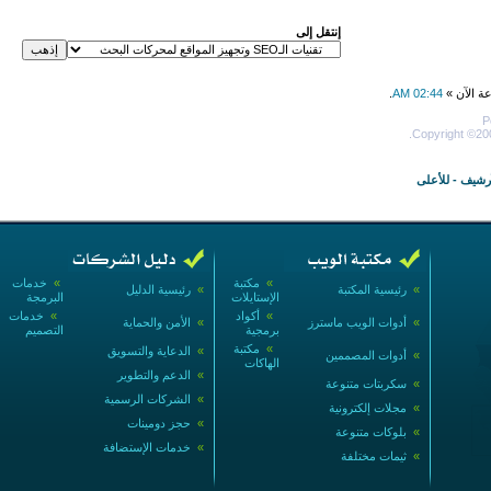
إنتقل إلى
عة الآن »
02:44 AM
.
P
Copyright ©200
أرشيف
-
للأعلى
»
مكتبة
»
خدمات
»
رئيسية المكتبة
»
رئيسية الدليل
الإستايلات
البرمجة
»
أكواد
»
خدمات
»
أدوات الويب ماسترز
»
الأمن والحماية
برمجية
التصميم
»
مكتبة
»
الدعاية والتسويق
»
أدوات المصممين
الهاكات
»
الدعم والتطوير
»
سكربتات متنوعة
»
الشركات الرسمية
»
مجلات إلكترونية
»
حجز دومينات
»
بلوكات متنوعة
»
خدمات الإستضافة
»
ثيمات مختلفة