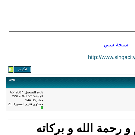
سنجة ستي
http://www.singacity
#
20
تاريخ التسجيل: Apr 2007
المدينة: 2WL7OP.com
مشاركة: 944
مستوى تقييم العضوية:
21
و رحمة الله و بركاته