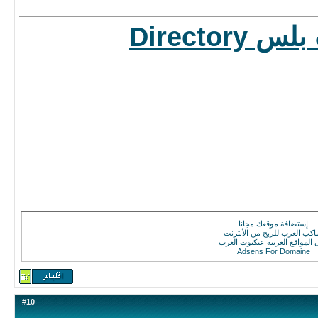
دليل مواقع المغرب بلس Directory
إستضافة موقعك مجانا
اكب العرب للربح من الأنترنت
ل المواقع العربية عنكبوت العرب
Adsens For Domaine
#
10