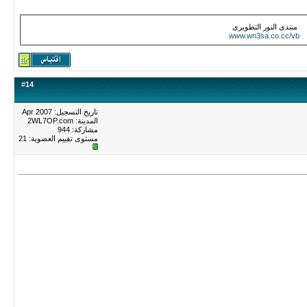
منتدى النور التطويرى
www.wn3sa.co.cc/vb
#
14
تاريخ التسجيل: Apr 2007
المدينة: 2WL7OP.com
مشاركة: 944
مستوى تقييم العضوية:
21