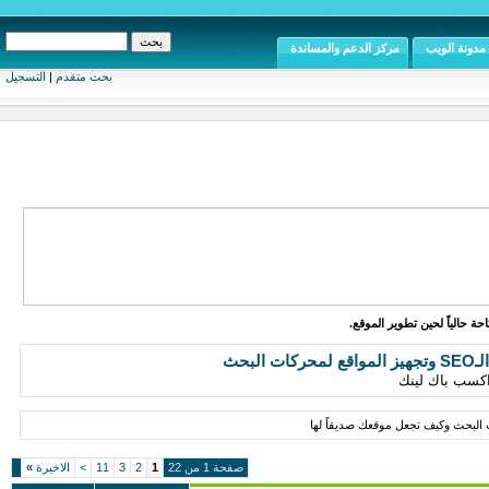
مدونة الويب
مركز الدعم والمساندة
بحث متقدم
|
التسجيل
ة حالياً لحين تطوير الموقع.
كات البحث
اكسب باك لينك
 البحث وكيف تجعل موقعك صديقاً لها
صفحة 1 من 22
1
2
3
11
>
الاخيرة
»