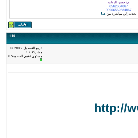
م/ حسن الزيات
0562684867
00966562684867
تحدث إلي مباشرة من
هنـا
#
19
تاريخ التسجيل: Jul 2006
مشاركة: 13
مستوى تقييم العضوية:
0
http://