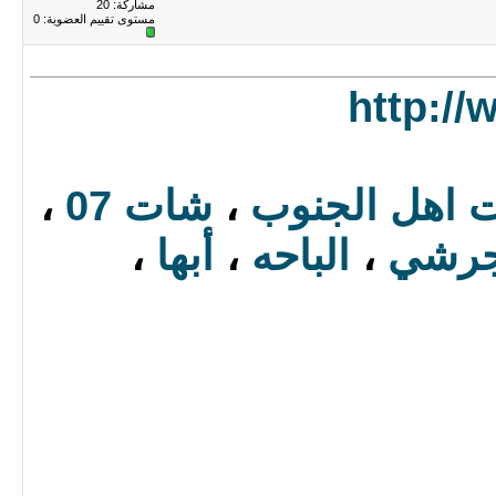
مشاركة: 20
مستوى تقييم العضوية:
0
http:/
 اهل الجنوب
،
شات 07
،
جرشي
،
الباحه
،
أبها
،