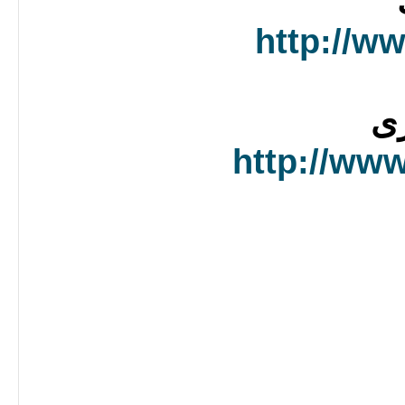
http://ww
رى
http://ww