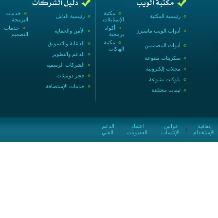
»
مكتبة
»
خدمات
»
رئيسية المكتبة
»
رئيسية الدليل
الإستايلات
البرمجة
»
أكواد
»
خدمات
»
أدوات الويب ماسترز
»
الأمن والحماية
برمجية
التصميم
»
مكتبة
»
الدعاية والتسويق
»
أدوات المصممين
الهاكات
»
الدعم والتطوير
»
سكربتات متنوعة
»
الشركات الرسمية
»
مجلات إلكترونية
»
حجز دومينات
»
بلوكات متنوعة
»
خدمات الإستضافة
»
ثيمات مختلفة
إتفاقية
قوانين
اعتماد
الدعم
|
|
|
الإستخدام
الإنتساب
العضويات
الفني