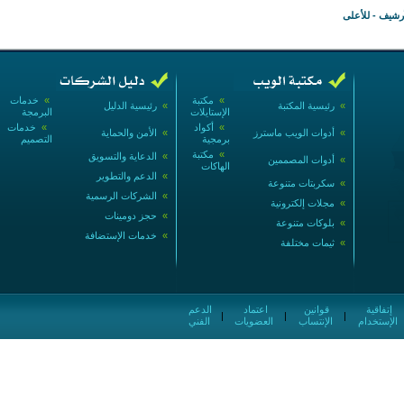
أرشيف
-
للأعلى
»
مكتبة
»
خدمات
»
رئيسية المكتبة
»
رئيسية الدليل
الإستايلات
البرمجة
»
أكواد
»
خدمات
»
أدوات الويب ماسترز
»
الأمن والحماية
برمجية
التصميم
»
مكتبة
»
الدعاية والتسويق
»
أدوات المصممين
الهاكات
»
الدعم والتطوير
»
سكربتات متنوعة
»
الشركات الرسمية
»
مجلات إلكترونية
»
حجز دومينات
»
بلوكات متنوعة
»
خدمات الإستضافة
»
ثيمات مختلفة
إتفاقية
قوانين
اعتماد
الدعم
|
|
|
الإستخدام
الإنتساب
العضويات
الفني