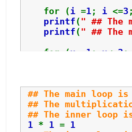
for (
i
=
1
;
i
<=
3
printf
(
" ## The 
printf
(
" ## The 
for (
x
=
1
;
x
<=
3
printf
(
" ##
result
=
i
printf
(
"%d 
} <--
## The main loop i
لى في النهاية
} <--
## The multiplicati
## The inner loop i
printf
(
" ## The 
1
*
1
=
1