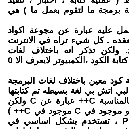
ة برمجة ما لتقوم بعمل ما ) هي
مل عليه عبارة عن مجوعة اكواد
قده . كل شيء تراه في الانترنت
. ولكن تذكر انه باختلاف لغات
البرمجة المستخدمة في كتابة الكود ،الكمبيوتر لايعرف الا 0
 كود معين باختلاف لغات البرمجة
البي اتش بي لغة بسيطه تم كتابتها
اعتمادا على C/C++ ( بالمناسبة C++ عبارة عن C ولكن
مطوره ، بمعنى كل ماهو موجود في C موجود في C++ )
وهذه اللغة ، اعني PHP ، تستخدم بشكل اساسي في