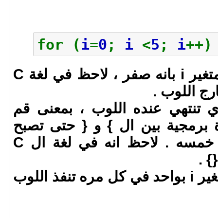
}
return
0
;
}
for (
i
=
0
;
i
<
5
;
i
++
i = 0 تعني وضع قيمة المتغير i بانه صفر ، لاحظ في لغة C
رج اللوب .
الذي تنتهي عنده اللوب ، بمعنى قم
رة برمجية بين ال } و { حتى تصبح
قيمة المتغير i اقل من خمسه . لاحظ انه في لغة ال C
 .
i++ = قم بزياة قيمة المتغير i بواحد في كل مره تنفذ اللوب