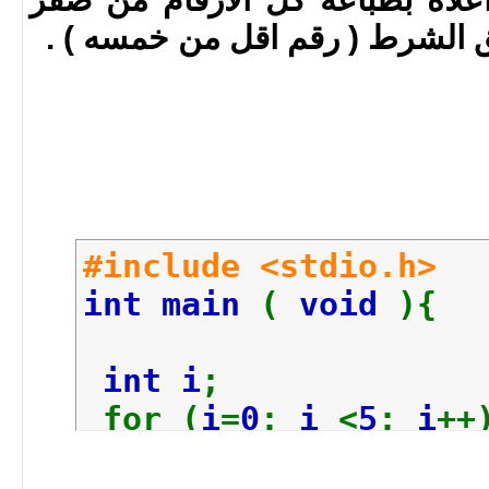
Loop is at 4
#include <stdio.h>
int main
(
void
){
int i
;
for (
i
=
0
;
i
<
5
;
i
++
printf
(
"Loop i