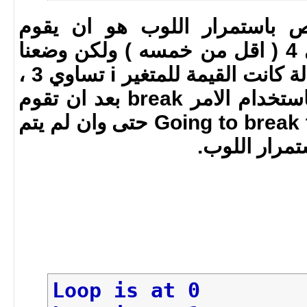
}
 باستمرار اللوب هو ان يقوم
بطباعة قيمة i من 0 الى 4 ( اقل من خمسه ) ولكن وضعنا
جملة شرطية بانه في حالة كانت القيمة للمتغير i تساوي 3 ،
قم بالخروج من اللوب باستخدام الامر break بعد ان تقوم
بطباعة الجملة Going to break the loop حتى وان لم يتم
مرار اللوب.
Loop is at 0