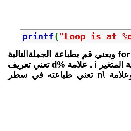
printf
(
"Loop is at %
البودي الخاص بال for loop ويعني قم بطباعة الجملةالتالية
Loop is at ملحوقة بقيمة المتغير i . علامة %d تعني تعريف
للمتغير i عند الطباعة وعلامة \n تعني طباعته في سطر