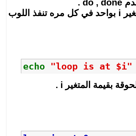
do .
i++ = قم بزياة قيمة المتغير i بواحد في كل مره تنفذ اللوب
echo
"loop is at $i