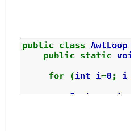
public class
AwtLoo
public static
vo
for (
int i
=
0
;
System
.
out
.
}
}