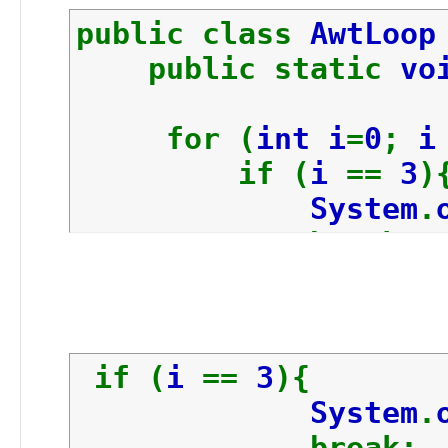
public class
AwtLoo
public static
vo
for (
int i
=
0
;
if (
i
==
3
)
System
.
break
}
System
.
out
.
}
if (
i
==
3
){
}
System
.
}
break