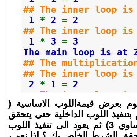
## The inner loop is
1
*
2
=
2
## The inner loop is
1
*
3
=
3
The main loop is at 
## The multiplicatio
## The inner loop is
2
*
1
=
2
## The inner loop is
قوم بعرض قيمةاللوب الاساسية (
2
*
2
=
4
م بتنفيذ اللوب الداخلية حتى يتحقق
## The inner loop is
شرطها ( اقل من او يساوي 3) ثم يعود الى تنفيذ اللوب
2
*
3
=
6
تحقق الشرط الخاص بك ؟ اذا نعم ،