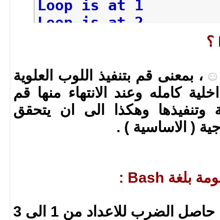
Loop is at 1
Loop is at 2
Going to
break
the l
، بمعنى قم بتنفيذ اللوب العلوية
خلية كامله وعند الانتهاء منها قم
 وتنفيذها وهكذا الى ان يتحقق
 ( الاساسية ) .
لغة Bash :
الكود في الاسفل يعطيك حاصل الضرب للاعداد من 1 الى 3