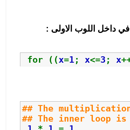
echo
"#
echo
" 
done
في داخل اللوب الاولى :
done
#EOF
for ((
x
=
1
;
x
<=
3
;
x
+
## The multiplicatio
## The inner loop is
1
*
1
=
1