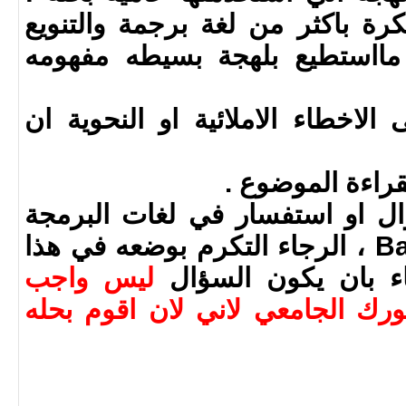
ة باكثر من لغة برجمة والتنويع
مااستطيع بلهجة بسيطه مفهومه
الاخطاء الاملائية او النحوية ان
ؤال او استفسار في لغات البرمجة
Bash , Ada , Java or C ، الرجاء التكرم بوضعه في هذا
ء بان يكون السؤال
ليس واجب
ك الجامعي لاني لان اقوم بحله