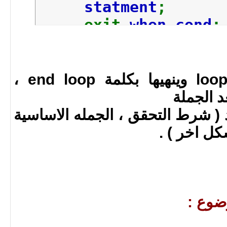
statment
;
exit
when cond
;
end loop
;
يبدا فتح اللوب بكلمة loop وينهيها بكلمة end loop ،
د الجملة
ظ وجود ( شرط التحقق ، الجمله الاساسية
كل اخر ) .
ضوع :