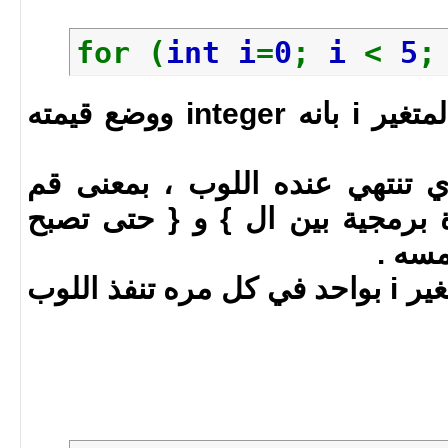
}
for (
int i
=
0
;
i
<
5
int i = 0 تعني تعريف المتغير i بانه integer ووضع قيمته
الذي تنتهي عنده اللوب ، بمعنى قم
رة برمجية بين ال } و { حتى تصبح
i++ = قم بزياة قيمة المتغير i بواحد في كل مره تنفذ اللوب