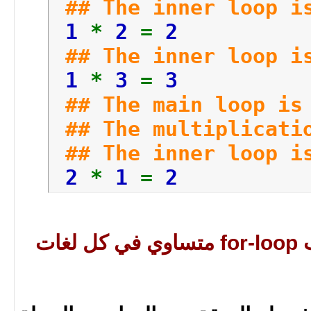
return
0
;
## The inner loop 
}
1
*
2
=
2
## The inner loop 
1
*
3
=
3
## The main loop i
## The multiplicati
## The inner loop i
2
*
1
=
2
## The inner loop 
2
*
2
=
4
هل ال syntax الخاص ب for-loop متساوي في كل لغات
## The inner loop 
2
*
3
=
6
## The main loop i