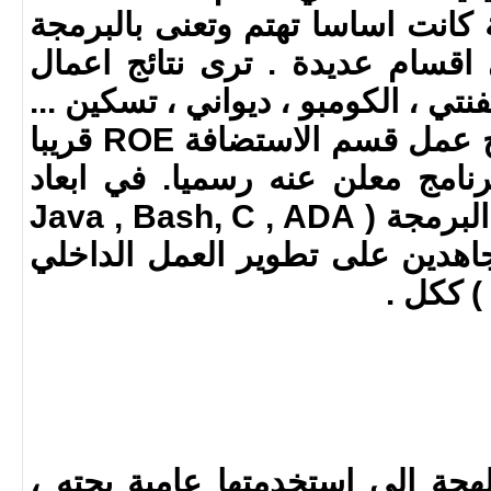
كانت اساسا تهتم وتعنى بالبرمجة
اقسام عديدة . ترى نتائج اعمال
تي ، الكومبو ، ديواني ، تسكين ...
) وايضا سيكون قريبا ناتج عمل قسم الاستضافة ROE قريبا
نامج معلن عنه رسميا. في ابعاد
المعلومات نحترف لغات البرمجة ( Java , Bash, C , ADA
) ونعمل جاهدين على تطوير العمل الداخلي
) ككل .
لهجة الي استخدمتها عامية بحته ،