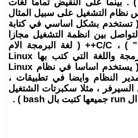
) . بينما على النقيض تماما لغات
نظام التشغيل على سبيل المثال
 الحصر : Assembly ( تستخدم بشكل اساسي في كتابة
يط التواصل بين انظمة التشغيل مجازا
وبين العتاد " الهاردوير " ) ، C/C++ ( لغة البرمجة الام
الحنون لاغلب لغات البرمجة واللغة التي كتب بها Linux
Kernel ، وايضا Bash ( يستخدم اساسا في نظام Linux
ير النظام وايضا في تطبيقات ،
السيرفر ، مثلا سكبرتات الشتغيل