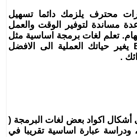
ات محترف يلزمك دائما تسهيل
ة مساندة لتوفير الوقت والعمل
مهام. تعلم لغات برمجة اساسية مثل
ال C او حتى الـ Bash يغير حياتك العملية الى الافضل
ئك .
شكال اكواد بعض لغات البرمجة (
java , C and  ) ، ودراسة عبارة اساسية تقريبا في