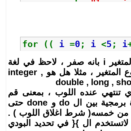
echo
"loop i
done
#EOF
for ((
i
=
0
;
i
<
5
;
i
i = 0 تعني وضع قيمة المتغير i بانه صفر ، لاحظ في لغة
الباش لانحتاج لتعريف نوع المتغير ، مثلا هل هو integer ,
double , long , shor
الذي تنتهي عنده اللوب ، بمعنى قم
بتنفيذ البودي ( اي عبارة برمجية بين ال do و done حتى
مة المتغير i اقل من خمسه( شرط اغلاق اللوب ) .
لاتستخدم ال }{ في تحديد البودي