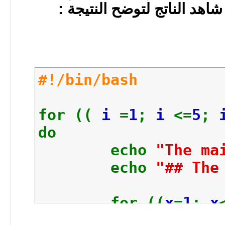
#!/bin/bash
for ((
i
=
1
;
i
<=
5
;
do
echo
"The ma
echo
"## The
for ((
x
=
1
;
x
do