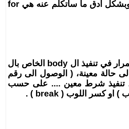
كل لغات البرمجة loop وبشكل ادق ما ساتكلم عنه هي for
عبارة برمجية تعني الاستمرار في تنفيذ ال body الخاص بال
 الى حالة معينة، ( الوصول الى رقم
، تنفيذ شرط معين .... على حسب
 كسر اللوب ( break ) .