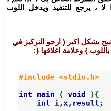
The main loop is at 
ل loops ، اذا لا ، يرجع للتنفيذ ويدخل اللوب
## The multiplicatio
## The inner loop is
3
*
1
=
3
## The inner loop is
علاه بلغة C للتوضيح بشكل اكبر ( ارجو التركيز في
3
*
2
=
6
اللوب } وعلامة اغلاقها {:
## The inner loop is
3
*
3
=
9
#include <stdio.h>
int main
(
void
){
int i
,
x
,
result
;