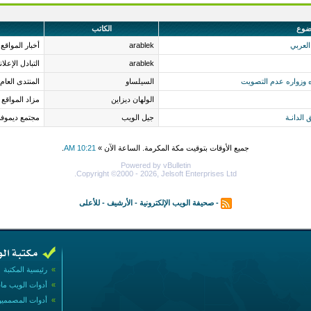
ضوع
الكاتب
arablek
أخبار المواقع
arablek
التبادل الإعلا
ه وزواره عدم التصويت
السيلساو
المنتدى العام
الولهان ديزاين
مزاد المواقع
 الدانـة
جيل الويب
مجتمع ديموف
جميع الأوقات بتوقيت مكة المكرمة. الساعة الآن »
10:21 AM
.
Powered by vBulletin
Copyright ©2000 - 2026, Jelsoft Enterprises Ltd.
-
صحيفة الويب الإلكترونية
-
الأرشيف
-
للأعلى
»
رئيسية المكتبة
»
أدوات الويب ما
»
أدوات المصممي