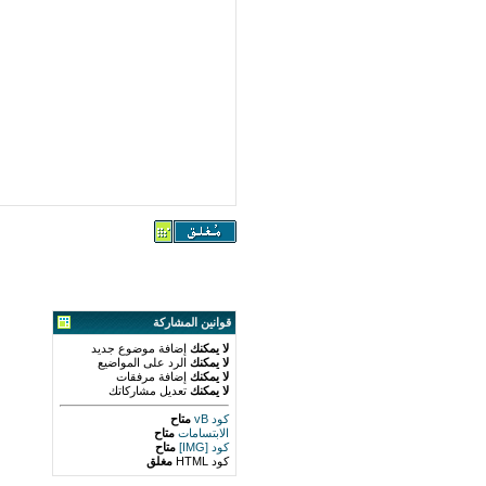
قوانين المشاركة
لا يمكنك
إضافة موضوع جديد
لا يمكنك
الرد على المواضيع
لا يمكنك
إضافة مرفقات
لا يمكنك
تعديل مشاركاتك
كود vB
متاح
الابتسامات
متاح
كود [IMG]
متاح
كود HTML
مغلق