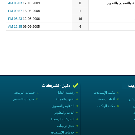
ة والتصميم والتطوير
0
17-10-2009
03:03 AM
09:57 PM
16-05-2008
1
03:23 PM
12-05-2006
16
12:35 AM
03-09-2005
4
»
مكتبة الإستايلات
»
رئيسية الدليل
»
خدمات البرمجة
سترز
»
أكواد برمجية
»
الأمن والحماية
»
خدمات التصميم
ن
»
مكتبة الهاكات
»
الدعاية والتسويق
ة
»
الدعم والتطوير
»
الشركات الرسمية
»
حجز دومينات
»
خدمات الإستضافة