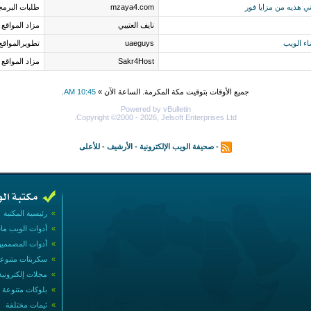
mzaya4.com
طلبات البرمج
نايف العتيبي
مزاد المواقع
اء الويب
uaeguys
تطويرالمواقع
Sakr4Host
مزاد المواقع
جميع الأوقات بتوقيت مكة المكرمة. الساعة الآن »
10:45 AM
.
Powered by vBulletin
Copyright ©2000 - 2026, Jelsoft Enterprises Ltd.
-
صحيفة الويب الإلكترونية
-
الأرشيف
-
للأعلى
»
رئيسية المكتبة
»
أدوات الويب ما
»
أدوات المصممي
»
سكربتات متنوع
»
مجلات إلكترونية
»
بلوكات متنوعة
»
ثيمات مختلفة