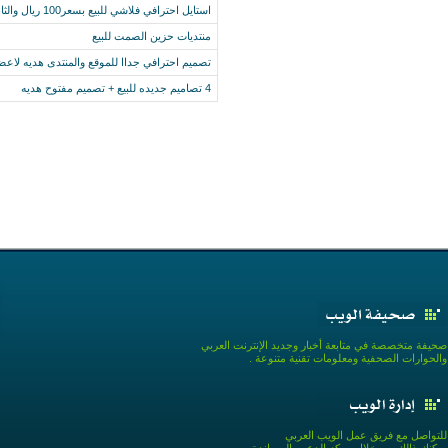
استايل احترافي فلاشي للبيع بسعر100 ريال والثاني هديه من مزايا فور
منتديات حزين الصمت للبيع
تصميم احترافي جداا للموقع والمنتدى هديه لاعض
4 تصاميم جديده للبيع + تصميم مفتوح هديه
صحيفة متخصصة في متابعة أخبار وجديد الإنترنت العربي
والحوارات الصحفية ومعلومات تقنية متنوعة .
للتواصل مع فريق عمل الويب العربي
يمكنك ذالك من خلال مركز الدعم والمساندة.