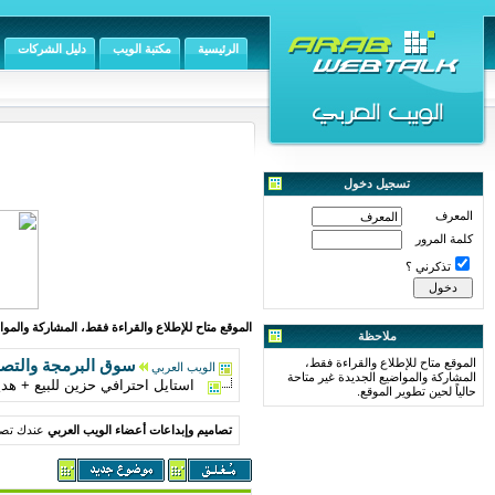
الرئيسية
مكتبة الويب
دليل الشركات
تسجيل دخول
المعرف
كلمة المرور
تذكرني ؟
الموقع متاح للإطلاع والقراءة فقط، المشاركة والمواض
ملاحظة
الموقع متاح للإطلاع والقراءة فقط،
سوق البرمجة والتص
الويب العربي
المشاركة والمواضيع الجديدة غير متاحة
استايل احترافي حزين للبيع + هدي
حالياً لحين تطوير الموقع.
تصاميم وإبداعات أعضاء الويب العربي
عندك تصمي