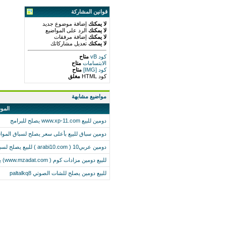
قوانين المشاركة
لا يمكنك
إضافة موضوع جديد
لا يمكنك
الرد على المواضيع
لا يمكنك
إضافة مرفقات
لا يمكنك
تعديل مشاركاتك
كود vB
متاح
الابتسامات
متاح
كود [IMG]
متاح
كود HTML
مغلق
مواضيع مشابهة
المو
دومين للبيع www.xp-11.com يصلح للبرامج
دومين سباق للبيع بأعلى سعر يصلح لسباق الموا
دومين عربي10 ( arabi10.com ) للبيع يصلح لسباق مواقع
للبيع دومين مزادات كوم ( www.mzadat.com) يصلح لموقع سوق الكتروني
للبيع دومين يصلح للشات الصوتي paltalkq8