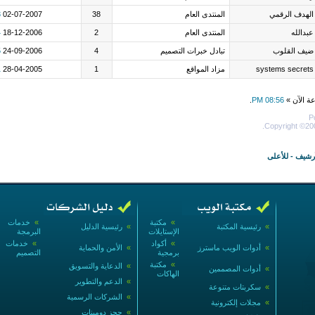
المنتدى العام
38
02-07-2007
03:33 AM
المنتدى العام
2
18-12-2006
04:14 PM
تبادل خبرات التصميم
4
24-09-2006
09:35 PM
syst
مزاد المواقع
1
28-04-2005
02:01 PM
.
08
Co
ى
»
مكتبة
»
خدمات
رئيسية المكتبة
»
رئيسية الدليل
الإستايلات
البرمجة
»
أكواد
»
خدمات
أدوات الويب ماسترز
»
الأمن والحماية
برمجية
التصميم
»
مكتبة
»
الدعاية والتسويق
أدوات المصممين
الهاكات
»
الدعم والتطوير
سكربتات متنوعة
»
الشركات الرسمية
مجلات إلكترونية
»
حجز دومينات