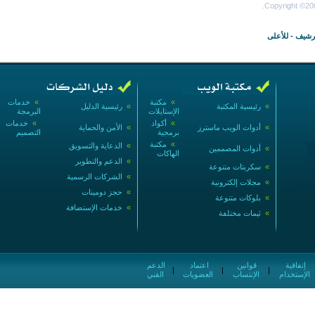
Copyright ©200
أرشيف
-
للأعلى
»
مكتبة
»
خدمات
»
رئيسية المكتبة
»
رئيسية الدليل
الإستايلات
البرمجة
»
أكواد
»
خدمات
»
أدوات الويب ماسترز
»
الأمن والحماية
برمجية
التصميم
»
مكتبة
»
الدعاية والتسويق
»
أدوات المصممين
الهاكات
»
الدعم والتطوير
»
سكربتات متنوعة
»
الشركات الرسمية
»
مجلات إلكترونية
»
حجز دومينات
»
بلوكات متنوعة
»
خدمات الإستضافة
»
ثيمات مختلفة
إتفاقية
قوانين
اعتماد
الدعم
|
|
|
الإستخدام
الإنتساب
العضويات
الفني