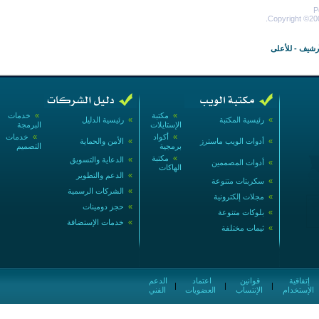
P
Copyright ©200
أرشيف
-
للأعلى
»
مكتبة
»
خدمات
»
رئيسية المكتبة
»
رئيسية الدليل
الإستايلات
البرمجة
»
أكواد
»
خدمات
»
أدوات الويب ماسترز
»
الأمن والحماية
برمجية
التصميم
»
مكتبة
»
الدعاية والتسويق
»
أدوات المصممين
الهاكات
»
الدعم والتطوير
»
سكربتات متنوعة
»
الشركات الرسمية
»
مجلات إلكترونية
»
حجز دومينات
»
بلوكات متنوعة
»
خدمات الإستضافة
»
ثيمات مختلفة
إتفاقية
قوانين
اعتماد
الدعم
|
|
|
الإستخدام
الإنتساب
العضويات
الفني