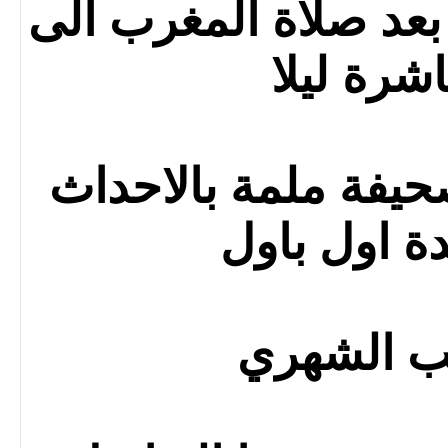
عد صلاة المغرب الى
اشرة ليلا
يفة ملمة بالاحداث
دة اول باول
تب الشهري