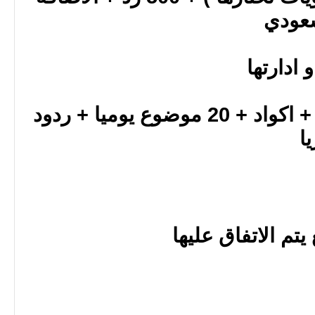
ادارتها
تركيب هاكات + استايلات + اكواد + 20 موضوع يوميا + ردود
تم الاتفاق عليها