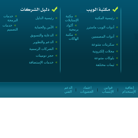
»
مكتبة
»
خدمات
»
رئيسية المكتبة
»
رئيسية الدليل
الإستايلات
البرمجة
»
أكواد
»
خدمات
»
أدوات الويب ماسترز
»
الأمن والحماية
برمجية
التصميم
»
مكتبة
»
الدعاية والتسويق
»
أدوات المصممين
الهاكات
»
الدعم والتطوير
»
سكربتات متنوعة
»
الشركات الرسمية
»
مجلات إلكترونية
»
حجز دومينات
»
بلوكات متنوعة
»
خدمات الإستضافة
»
ثيمات مختلفة
إتفاقية
قوانين
اعتماد
الدعم
|
|
|
الإستخدام
الإنتساب
العضويات
الفني