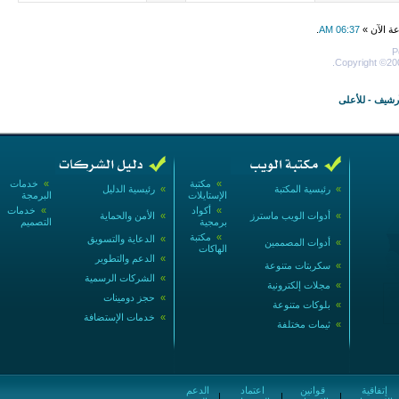
عة الآن »
06:37 AM
.
P
Copyright ©200
أرشيف
-
للأعلى
»
مكتبة
»
خدمات
»
رئيسية المكتبة
»
رئيسية الدليل
الإستايلات
البرمجة
»
أكواد
»
خدمات
»
أدوات الويب ماسترز
»
الأمن والحماية
برمجية
التصميم
»
مكتبة
»
الدعاية والتسويق
»
أدوات المصممين
الهاكات
»
الدعم والتطوير
»
سكربتات متنوعة
»
الشركات الرسمية
»
مجلات إلكترونية
»
حجز دومينات
»
بلوكات متنوعة
»
خدمات الإستضافة
»
ثيمات مختلفة
إتفاقية
قوانين
اعتماد
الدعم
|
|
|