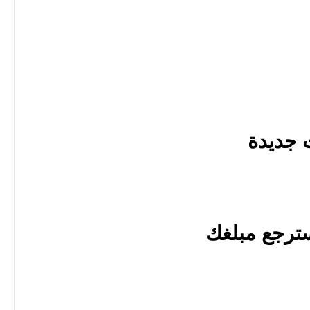
 جديدة
سترجع مبلغك