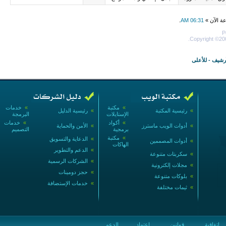
عة الآن »
06:31 AM
.
P
Copyright ©200
أرشيف
-
للأعلى
»
مكتبة
»
خدمات
»
رئيسية المكتبة
»
رئيسية الدليل
الإستايلات
البرمجة
»
أكواد
»
خدمات
»
أدوات الويب ماسترز
»
الأمن والحماية
برمجية
التصميم
»
مكتبة
»
الدعاية والتسويق
»
أدوات المصممين
الهاكات
»
الدعم والتطوير
»
سكربتات متنوعة
»
الشركات الرسمية
»
مجلات إلكترونية
»
حجز دومينات
»
بلوكات متنوعة
»
خدمات الإستضافة
»
ثيمات مختلفة
إتفاقية
قوانين
اعتماد
الدعم