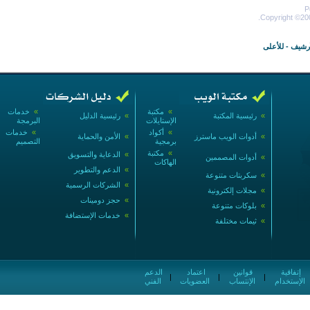
P
Copyright ©200
أرشيف
-
للأعلى
»
مكتبة
»
خدمات
»
رئيسية المكتبة
»
رئيسية الدليل
الإستايلات
البرمجة
»
أكواد
»
خدمات
»
أدوات الويب ماسترز
»
الأمن والحماية
برمجية
التصميم
»
مكتبة
»
الدعاية والتسويق
»
أدوات المصممين
الهاكات
»
الدعم والتطوير
»
سكربتات متنوعة
»
الشركات الرسمية
»
مجلات إلكترونية
»
حجز دومينات
»
بلوكات متنوعة
»
خدمات الإستضافة
»
ثيمات مختلفة
إتفاقية
قوانين
اعتماد
الدعم
|
|
|
الإستخدام
الإنتساب
العضويات
الفني