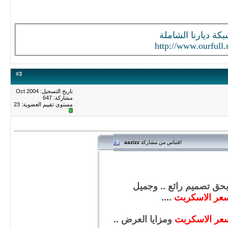
كة ديارنا الشاملة
http://www.ourfull.
#
3
تاريخ التسجيل: Oct 2004
مشاركة: 647
مستوى تقييم العضوية:
23
اقتباس من مشاركة
aazizz
 بحق تصميم رائع .. وجميل
عر الاسكربت
....
عر الاسكربت
ومزايا العرض ..