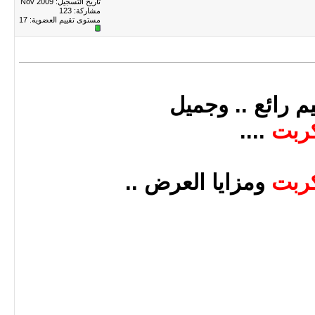
تاريخ التسجيل: Nov 2009
مشاركة: 123
مستوى تقييم العضوية:
17
م رائع .. وجميل
ربت
....
ربت
ومزايا العرض ..