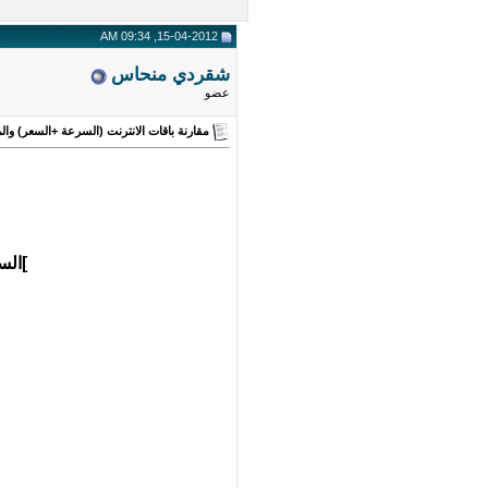
15-04-2012, 09:34 AM
شقردي منحاس
عضو
مقارنة باقات الانترنت (السرعة +السعر) والم
]الس