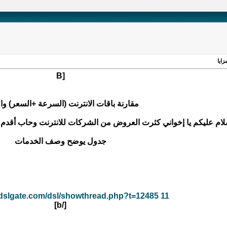
زايا
[B
مقارنة باقات الانترنت (السرعة +السعر) وال
لام عليكم يا إخواني كثرت العروض من الشركات للانترنت وحاب أقدم لك
جدول يوضح وصف الخدمات
adslgate.com/dsl/showthread.php?t=12485 11
[/b]