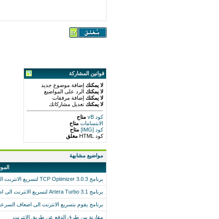
قوانين المشاركة
لا يمكنك
إضافة موضوع جديد
لا يمكنك
الرد على المواضيع
لا يمكنك
إضافة مرفقات
لا يمكنك
تعديل مشاركاتك
كود vB
متاح
الابتسامات
متاح
كود [IMG]
متاح
كود HTML
مغلق
مواضيع مشابهة
المو
برنامج TCP Optimizer 3.0.3 لتسريع الانترنت الى اضعاف السرعة العادية
برنامج Artera Turbo 3.1 لتسريع الانترنت الى اضعاف السرعة العادية
برنامج يقوم بتسريع الانترنت الى اضعاف السرعة العادية برنامج
مقارنة بين طرق الدفع عن طريق الانترنت