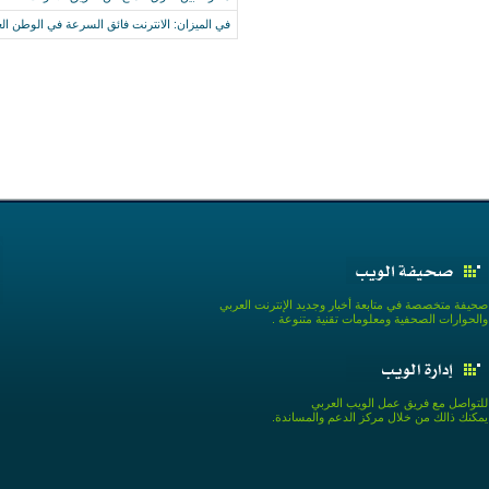
في الميزان: الانترنت فائق السرعة في الوطن ال
صحيفة متخصصة في متابعة أخبار وجديد الإنترنت العربي
والحوارات الصحفية ومعلومات تقنية متنوعة .
للتواصل مع فريق عمل الويب العربي
يمكنك ذالك من خلال مركز الدعم والمساندة.