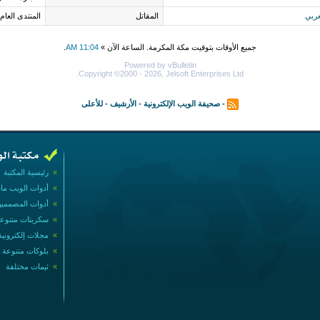
عربي
المقاتل
المنتدى العام
جميع الأوقات بتوقيت مكة المكرمة. الساعة الآن »
11:04 AM
.
Powered by vBulletin
Copyright ©2000 - 2026, Jelsoft Enterprises Ltd.
-
صحيفة الويب الإلكترونية
-
الأرشيف
-
للأعلى
»
رئيسية المكتبة
»
أدوات الويب ما
»
أدوات المصممي
»
سكربتات متنوع
»
مجلات إلكترونية
»
بلوكات متنوعة
»
ثيمات مختلفة