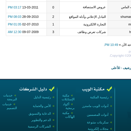
 الماس
عروض الاستضافة
03:17 PM
13-03-2011
0
shuma
التبادل الإعلاني وأدلة المواقع
2
28-09-2010
08:03 PM
m
التجارة الالكترونية
1
02-07-2010
01:05 PM
h
شركات تعرض وظائف
3
09-07-2009
12:30 AM
عة الآن »
10:49 PM
.
P
Copyright ©200
أرشيف
-
للأعلى
»
مكتبة
»
خدمات
»
رئيسية المكتبة
»
رئيسية الدليل
الإستايلات
البرمجة
»
أكواد
»
خدمات
»
أدوات الويب ماسترز
»
الأمن والحماية
برمجية
التصميم
»
مكتبة
»
الدعاية والتسويق
»
أدوات المصممين
الهاكات
»
الدعم والتطوير
»
سكربتات متنوعة
»
الشركات الرسمية
»
مجلات إلكترونية