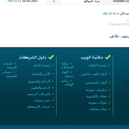
estdafat.c
مزاد المواقع
1
16-05-2007
03:32 PM
عة الآن »
10:42 AM
.
P
Copyright ©200
أرشيف
-
للأعلى
»
مكتبة
»
خدمات
»
رئيسية المكتبة
»
رئيسية الدليل
الإستايلات
البرمجة
»
أكواد
»
خدمات
»
أدوات الويب ماسترز
»
الأمن والحماية
برمجية
التصميم
»
مكتبة
»
الدعاية والتسويق
»
أدوات المصممين
الهاكات
»
الدعم والتطوير
»
سكربتات متنوعة
»
الشركات الرسمية
»
مجلات إلكترونية
»
حجز دومينات
»
بلوكات متنوعة
»
خدمات الإستضافة
»
ثيمات مختلفة