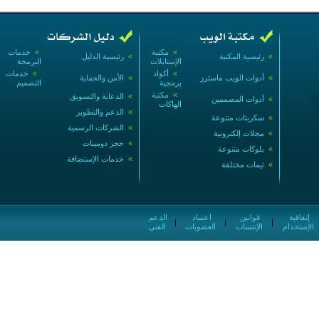
»
مكتبة
»
خدمات
»
رئيسية المكتبة
»
رئيسية الدليل
الإستايلات
البرمجة
»
أكواد
»
خدمات
»
أدوات الويب ماسترز
»
الأمن والحماية
برمجية
التصميم
»
مكتبة
»
الدعاية والتسويق
»
أدوات المصممين
الهاكات
»
الدعم والتطوير
»
سكربتات متنوعة
»
الشركات الرسمية
»
مجلات إلكترونية
»
حجز دومينات
»
بلوكات متنوعة
»
خدمات الإستضافة
»
ثيمات مختلفة
إتفاقية
قوانين
اعتماد
الدعم
|
|
|
الإستخدام
الإنتساب
العضويات
الفني