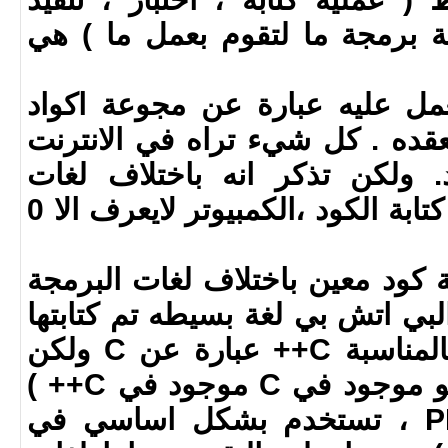
ة برمجة ما لتقوم بعمل ما ) هي
مل عليه عبارة عن مجوعة اكواد
قده . كل شيء تراه في الانترنت
. ولكن تذكر انه باختلاف لغات
البرمجة المستخدمة في كتابة الكود ،الكمبيوتر لايعرف الا 0
 كود معين باختلاف لغات البرمجة
البي اتش بي لغة بسيطه تم كتابتها
اعتمادا على C/C++ ( بالمناسبة C++ عبارة عن C ولكن
مطوره ، بمعنى كل ماهو موجود في C موجود في C++ )
وهذه اللغة ، اعني PHP ، تستخدم بشكل اساسي في