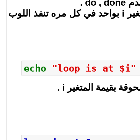
do .
i++ = قم بزياة قيمة المتغير i بواحد في كل مره تنفذ اللوب
echo
"loop is at $i