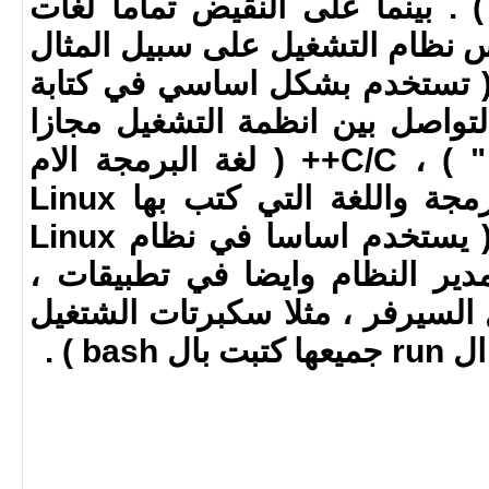
) . بينما على النقيض تماما لغات
نظام التشغيل على سبيل المثال
 الحصر : Assembly ( تستخدم بشكل اساسي في كتابة
يط التواصل بين انظمة التشغيل مجازا
وبين العتاد " الهاردوير " ) ، C/C++ ( لغة البرمجة الام
الحنون لاغلب لغات البرمجة واللغة التي كتب بها Linux
Kernel ، وايضا Bash ( يستخدم اساسا في نظام Linux
ير النظام وايضا في تطبيقات ،
السيرفر ، مثلا سكبرتات الشتغيل