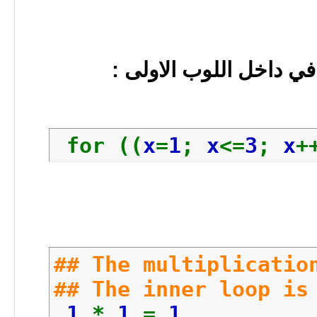
echo
"#
echo
" 
done
في داخل اللوب الاولى :
done
#EOF
for ((
x
=
1
;
x
<=
3
;
x
+
## The multiplicatio
## The inner loop is
1
*
1
=
1