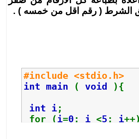
Loop is at 4
#include <stdio.h>
int main
(
void
){
int i
;
for (
i
=
0
;
i
<
5
;
i
++
printf
(
"Loop i