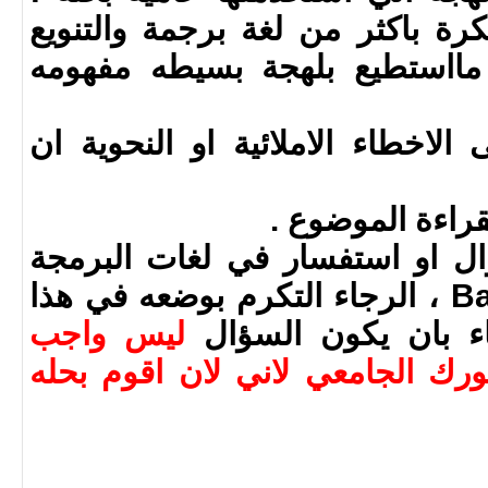
ة باكثر من لغة برجمة والتنويع
مااستطيع بلهجة بسيطه مفهومه
الاخطاء الاملائية او النحوية ان
ؤال او استفسار في لغات البرمجة
Bash , Ada , Java or C ، الرجاء التكرم بوضعه في هذا
ء بان يكون السؤال
ليس واجب
ك الجامعي لاني لان اقوم بحله