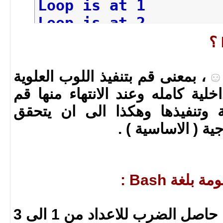
Loop is at 1
Loop is at 2
Going to
break
the l
، بمعنى قم بتنفيذ اللوب العلوية
خلية كامله وعند الانتهاء منها قم
 وتنفيذها وهكذا الى ان يتحقق
 ( الاساسية ) .
لغة Bash :
الكود في الاسفل يعطيك حاصل الضرب للاعداد من 1 الى 3