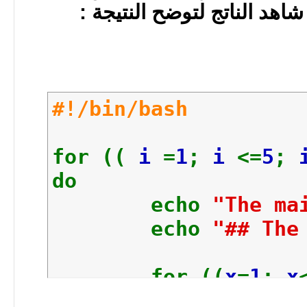
#!/bin/bash
for ((
i
=
1
;
i
<=
5
;
do
echo
"The ma
echo
"## The
for ((
x
=
1
;
x
do