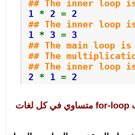
return
0
;
## The inner loop 
}
1
*
2
=
2
## The inner loop 
1
*
3
=
3
## The main loop i
## The multiplicati
## The inner loop i
2
*
1
=
2
## The inner loop 
2
*
2
=
4
هل ال syntax الخاص ب for-loop متساوي في كل لغات
## The inner loop 
2
*
3
=
6
## The main loop i