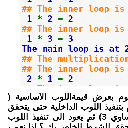
## The inner loop is
1
*
2
=
2
## The inner loop is
1
*
3
=
3
The main loop is at 
## The multiplicatio
## The inner loop is
2
*
1
=
2
## The inner loop is
قوم بعرض قيمةاللوب الاساسية (
2
*
2
=
4
م بتنفيذ اللوب الداخلية حتى يتحقق
## The inner loop is
شرطها ( اقل من او يساوي 3) ثم يعود الى تنفيذ اللوب
2
*
3
=
6
تحقق الشرط الخاص بك ؟ اذا نعم ،