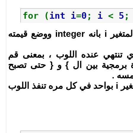
}
for (
int i
=
0
;
i
<
5
int i = 0 تعني تعريف المتغير i بانه integer ووضع قيمته
الذي تنتهي عنده اللوب ، بمعنى قم
رة برمجية بين ال } و { حتى تصبح
i++ = قم بزياة قيمة المتغير i بواحد في كل مره تنفذ اللوب