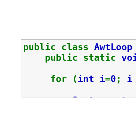
public class
AwtLoo
public static
vo
for (
int i
=
0
;
System
.
out
.
}
}