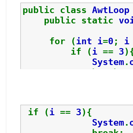
public class
AwtLoo
public static
vo
for (
int i
=
0
;
if (
i
==
3
)
System
.
break
}
System
.
out
.
}
if (
i
==
3
){
}
System
.
}
break