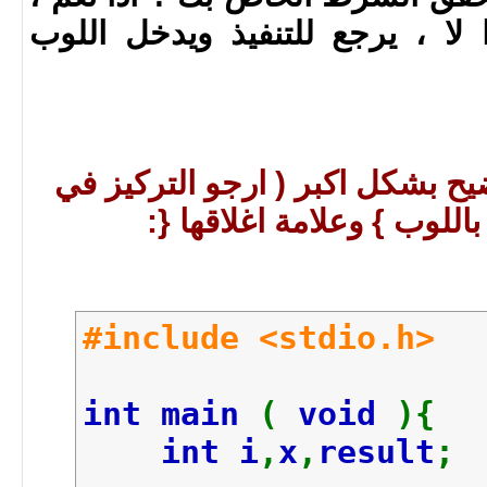
The main loop is at 
ل loops ، اذا لا ، يرجع للتنفيذ ويدخل اللوب
## The multiplicatio
## The inner loop is
3
*
1
=
3
## The inner loop is
علاه بلغة C للتوضيح بشكل اكبر ( ارجو التركيز في
3
*
2
=
6
اللوب } وعلامة اغلاقها {:
## The inner loop is
3
*
3
=
9
#include <stdio.h>
int main
(
void
){
int i
,
x
,
result
;