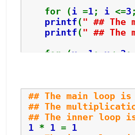
for (
i
=
1
;
i
<=
3
printf
(
" ## The 
printf
(
" ## The 
for (
x
=
1
;
x
<=
3
printf
(
" ##
result
=
i
printf
(
"%d 
} <--
## The main loop i
لى في النهاية
} <--
## The multiplicati
## The inner loop i
printf
(
" ## The 
1
*
1
=
1