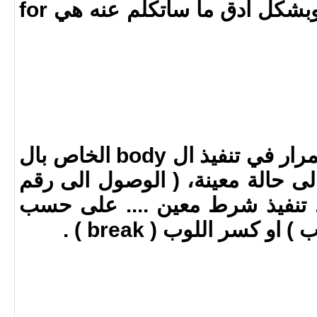
كل لغات البرمجة loop وبشكل ادق ما ساتكلم عنه هي for
عبارة برمجية تعني الاستمرار في تنفيذ ال body الخاص بال
 الى حالة معينة، ( الوصول الى رقم
، تنفيذ شرط معين .... على حسب
 كسر اللوب ( break ) .