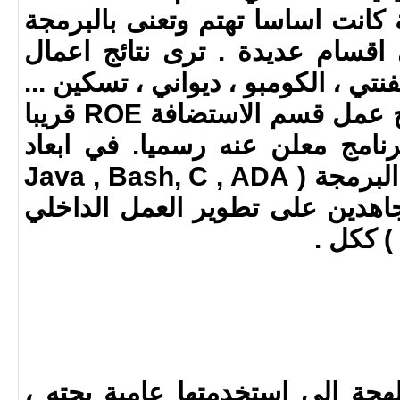
كانت اساسا تهتم وتعنى بالبرمجة
اقسام عديدة . ترى نتائج اعمال
تي ، الكومبو ، ديواني ، تسكين ...
) وايضا سيكون قريبا ناتج عمل قسم الاستضافة ROE قريبا
نامج معلن عنه رسميا. في ابعاد
المعلومات نحترف لغات البرمجة ( Java , Bash, C , ADA
) ونعمل جاهدين على تطوير العمل الداخلي
) ككل .
لهجة الي استخدمتها عامية بحته ،