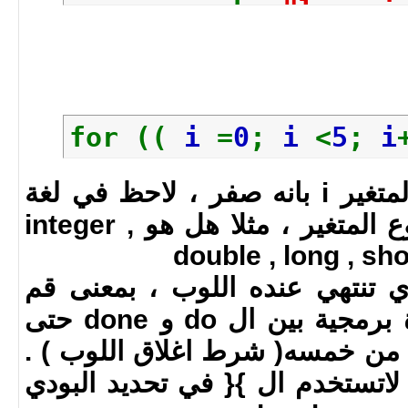
echo
"loop i
done
#EOF
for ((
i
=
0
;
i
<
5
;
i
i = 0 تعني وضع قيمة المتغير i بانه صفر ، لاحظ في لغة
الباش لانحتاج لتعريف نوع المتغير ، مثلا هل هو integer ,
double , long , shor
الذي تنتهي عنده اللوب ، بمعنى قم
بتنفيذ البودي ( اي عبارة برمجية بين ال do و done حتى
مة المتغير i اقل من خمسه( شرط اغلاق اللوب ) .
لاتستخدم ال }{ في تحديد البودي