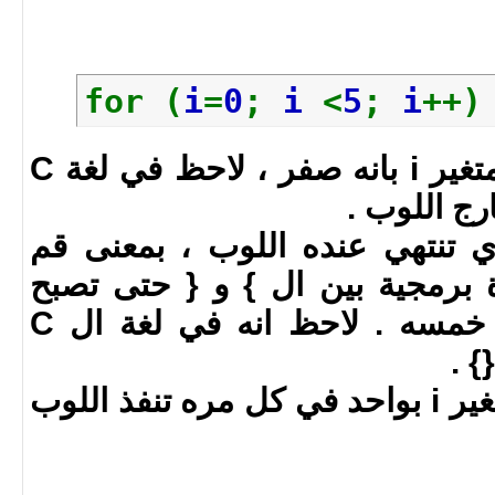
}
return
0
;
}
for (
i
=
0
;
i
<
5
;
i
++
i = 0 تعني وضع قيمة المتغير i بانه صفر ، لاحظ في لغة C
رج اللوب .
الذي تنتهي عنده اللوب ، بمعنى قم
رة برمجية بين ال } و { حتى تصبح
قيمة المتغير i اقل من خمسه . لاحظ انه في لغة ال C
 .
i++ = قم بزياة قيمة المتغير i بواحد في كل مره تنفذ اللوب