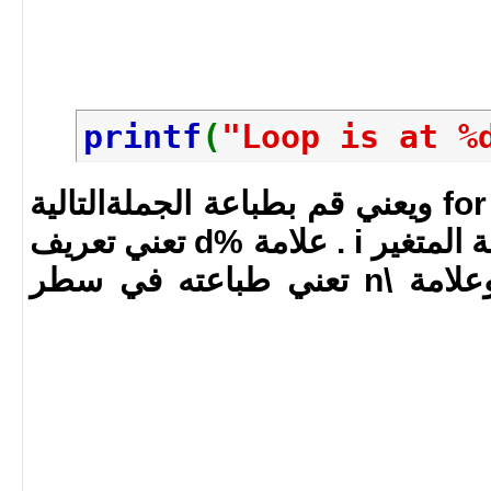
printf
(
"Loop is at %
البودي الخاص بال for loop ويعني قم بطباعة الجملةالتالية
Loop is at ملحوقة بقيمة المتغير i . علامة %d تعني تعريف
للمتغير i عند الطباعة وعلامة \n تعني طباعته في سطر