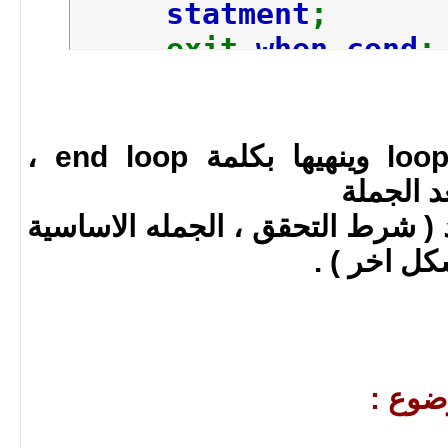
statment
;
exit
when cond
;
end loop
;
يبدا فتح اللوب بكلمة loop وينهيها بكلمة end loop ،
د الجملة
ظ وجود ( شرط التحقق ، الجمله الاساسية
كل اخر ) .
ضوع :