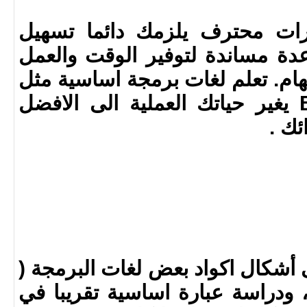
ات محترف يلزمك دائما تسهيل
ة مساندة لتوفير الوقت والعمل
مهام. تعلم لغات برمجة اساسية مثل
ال C او حتى الـ Bash يغير حياتك العملية الى الافضل
ئك .
شكال اكواد بعض لغات البرمجة (
java , C and  ) ، ودراسة عبارة اساسية تقريبا في