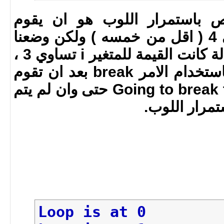
}
 باستمرار اللوب هو ان يقوم
بطباعة قيمة i من 0 الى 4 ( اقل من خمسه ) ولكن وضعنا
جملة شرطية بانه في حالة كانت القيمة للمتغير i تساوي 3 ،
قم بالخروج من اللوب باستخدام الامر break بعد ان تقوم
بطباعة الجملة Going to break the loop حتى وان لم يتم
مرار اللوب.
Loop is at 0