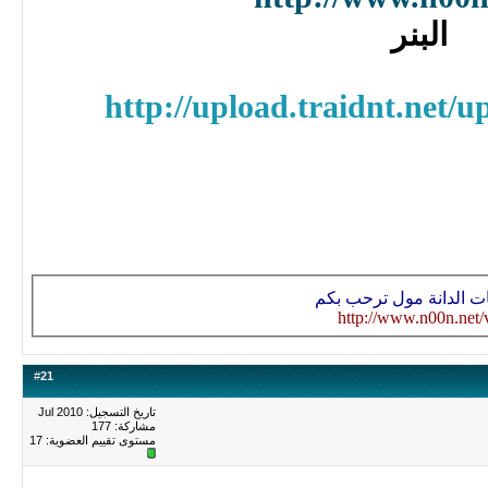
البنر
http://upload.traidnt.net/up
ات الدانة مول ترحب بكم
http://www.n00n.net/
#
21
تاريخ التسجيل: Jul 2010
مشاركة: 177
مستوى تقييم العضوية:
17