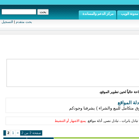
مدونة الويب
مركز الدعم والمساندة
بحث متقدم
|
التسجيل
ة حالياً لحين تطوير الموقع.
دلة المواقع
ق متكامل للبيع والشراء ) يشرفنا وجودكم
تبادل بانرات ، تبادل نصي, أدلة مواقع.
يمنع الاشهار أو التنشيط
صفحة 2 من 2
<
1
2