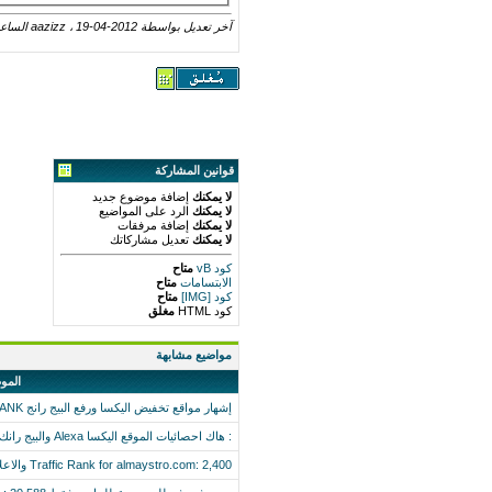
آخر تعديل بواسطة aazizz ، 19-04-2012 الساعة
قوانين المشاركة
لا يمكنك
إضافة موضوع جديد
لا يمكنك
الرد على المواضيع
لا يمكنك
إضافة مرفقات
لا يمكنك
تعديل مشاركاتك
كود vB
متاح
الابتسامات
متاح
كود [IMG]
متاح
كود HTML
مغلق
مواضيع مشابهة
المو
إشهار مواقع تخفيض اليكسا ورفع البيج رانج alexa PAGE RANK
: هاك احصائيات الموقع اليكسا Alexa والبيج رانك Page Rank
Traffic Rank for almaystro.com: 2,400 والاعلان بـ 500ريال