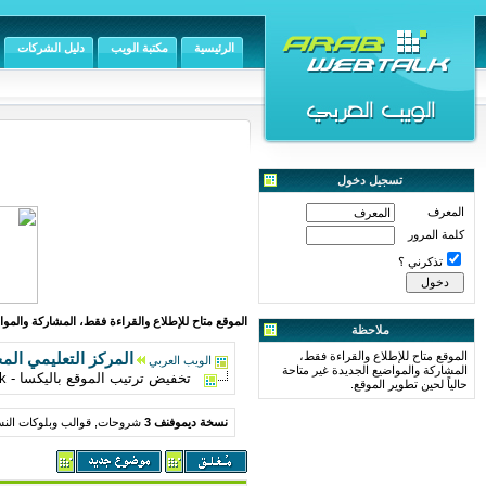
الرئيسية
مكتبة الويب
دليل الشركات
تسجيل دخول
المعرف
كلمة المرور
تذكرني ؟
الموقع متاح للإطلاع والقراءة فقط، المشاركة والمواض
ملاحظة
الموقع متاح للإطلاع والقراءة فقط،
المركز التعليمي الم
الويب العربي
المشاركة والمواضيع الجديدة غير متاحة
تخفيض ترتيب الموقع باليكسا - Alexa Traffic Rank
حالياً لحين تطوير الموقع.
نسخة ديموفنف 3
شروحات, قوالب وبلوكات النس