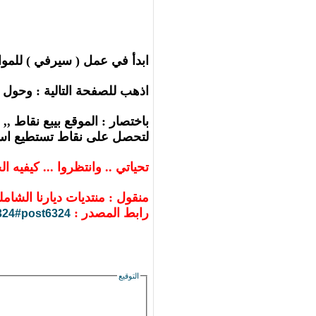
ابدأ في عمل ( سيرفي ) للم
اذهب للصفحة التالية : وحول
باختصار : الموقع بيبع نقاط ,
لتحصل على نقاط تستطيع است
تحياتي .. وانتظروا ... كيفيه الحصول على 1000 Like في الفيس بوك خلال يومين ..ويليه احص
منقول : منتديات ديارنا الشامل
رابط المصدر :
 6324#post6324
التوقيع