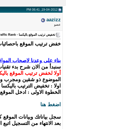
19-04-2012, 06:41 PM
aazizz
عضو
تخفيض ترتيب الموقع باليكسا - Alexa Traffic Rank
خفض ترتيب الموقع باحصائيات اليكسا العا
بناء على وعدنا لاصحاب المواق
سنبدأ من الان شرح بدء تقنيات
أولا لخفض ترتيب الموقع باليكس
الموضوع ذو شقين ومجرب وار
اولا : تخفيض الترتيب باليكسا 
الخطوة الاولى : ادخل الموقع ا
اضغط هنا
سجل بياناتك وبيانات الموقع ك
بعد الانتهاء من التسجيل اتبع