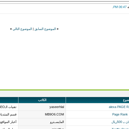
.
06:47 PM
«
الموضوع السابق
|
الموضوع التالي
»
ضوع
الكاتب
yaseerhlal
تقنيات الـSEO وتجهيز المواقع لمحركات البحث
MB9O6.COM
قسم المنتديا
المايســترو
أخبار المواقع