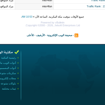
misr4fun
مزاد المواقع
misr4fun
مزاد المواقع
جميع الأوقات بتوقيت مكة المكرمة. الساعة الآن »
10:53 AM
.
Powered by vBulletin
Copyright ©2000 - 2026, Jelsoft Enterprises Ltd.
-
صحيفة الويب الإلكترونية
-
الأرشيف
-
للأعلى
»
رئيسية المكتبة
»
أدوات الويب ما
»
أدوات المصممي
»
سكربتات متنوع
»
مجلات إلكترونية
»
بلوكات متنوعة
»
ثيمات مختلفة