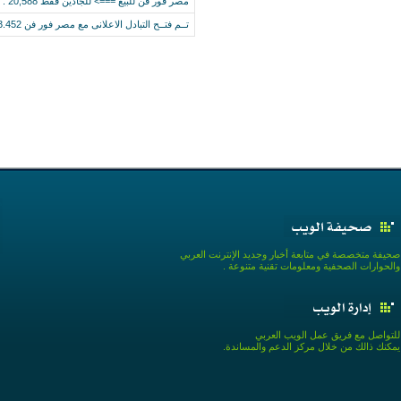
مصر فور فن للبيع ===> للجادين فقط Traffic Rank : 20,588
تــم فتــح التبادل الاعلانى مع مصر فور فن Traffic Rank : 23.452
صحيفة متخصصة في متابعة أخبار وجديد الإنترنت العربي
والحوارات الصحفية ومعلومات تقنية متنوعة .
للتواصل مع فريق عمل الويب العربي
يمكنك ذالك من خلال مركز الدعم والمساندة.