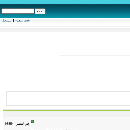
بحث متقدم
|
التسجيل
رقم العضو :
96554