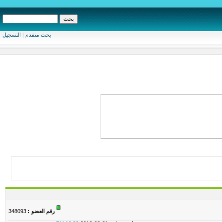
بحث متقدم
|
التسجيل
رقم العضو :
348093