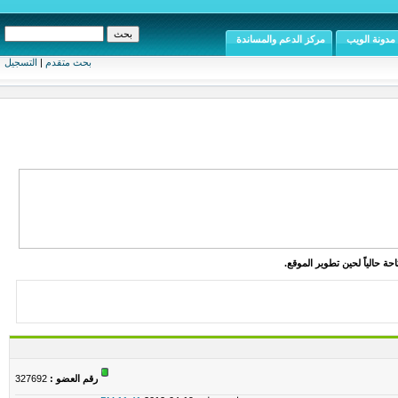
مدونة الويب
مركز الدعم والمساندة
بحث متقدم
|
التسجيل
ة حالياً لحين تطوير الموقع.
رقم العضو :
327692