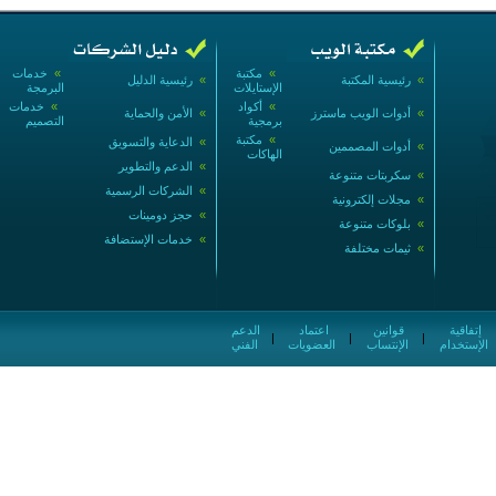
»
مكتبة
»
خدمات
»
رئيسية المكتبة
»
رئيسية الدليل
الإستايلات
البرمجة
»
أكواد
»
خدمات
»
أدوات الويب ماسترز
»
الأمن والحماية
برمجية
التصميم
»
مكتبة
»
الدعاية والتسويق
»
أدوات المصممين
الهاكات
»
الدعم والتطوير
»
سكربتات متنوعة
»
الشركات الرسمية
»
مجلات إلكترونية
»
حجز دومينات
»
بلوكات متنوعة
»
خدمات الإستضافة
»
ثيمات مختلفة
إتفاقية
قوانين
اعتماد
الدعم
|
|
|
الإستخدام
الإنتساب
العضويات
الفني