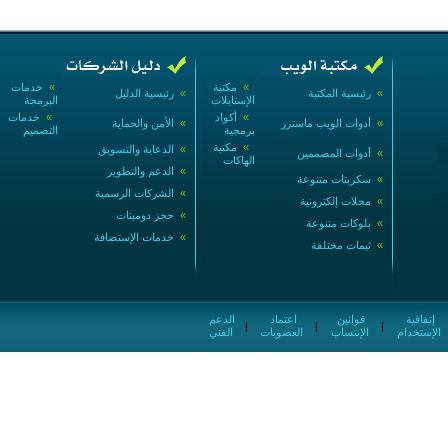
»
مكتبة
»
خدمات
»
رئيسية المكتبة
»
رئيسية الدليل
الإستايلات
البرمجة
»
أكواد
»
خدمات
»
أدوات الويب ماسترز
»
الأمن والحماية
برمجية
التصميم
»
مكتبة
»
الدعاية والتسويق
»
أدوات المصممين
الهاكات
»
الدعم والتطوير
»
سكربتات متنوعة
»
الشركات الرسمية
»
مجلات إلكترونية
»
حجز دومينات
»
بلوكات متنوعة
»
خدمات الإستضافة
»
ثيمات مختلفة
إتفاقية
قوانين
اعتماد
الدعم
|
|
|
الإستخدام
الإنتساب
العضويات
الفني