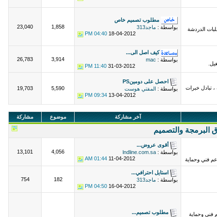
مطلوب تصميم خاص
23,040
1,858
بواسطة :
ماجد313
بات الدردشة
04:40 PM
18-04-2012
كيف اصل الى...
26,783
3,914
بواسطة :
mac
يل.
11:40 PM
31-03-2012
احصل على دومينPS
، تبادل خبرات
19,703
5,590
بواسطة :
المفتي هوست
09:34 PM
13-04-2012
آخر مشاركة
موضوع
مشاركة
 البرمجة والتصميم
أقوى عروض...
13,101
4,056
بواسطة :
lndline.com.sa
01:44 AM
11-04-2012
 فني وحماية
استايل احترافي...
754
182
بواسطة :
ماجد313
04:50 PM
16-04-2012
مطلوب تصميم...
 فني وحماية