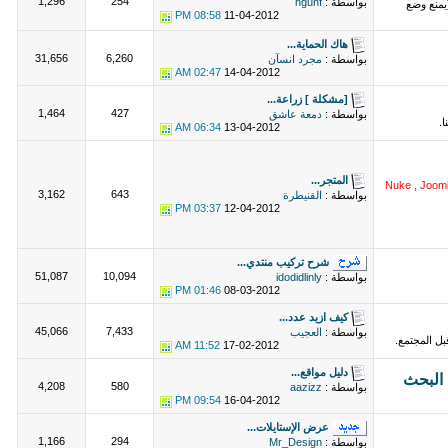
1,296
254
بواسطة :
hguhf
يمنع وضع
08:58 PM
11-04-2012
هاك الحماية...
31,656
6,260
بواسطة :
مجرد انسآن
02:47 AM
14-04-2012
[مشكلة ] زراعة...
1,464
427
بواسطة :
دمعة عاشق
.
06:34 AM
13-04-2012
المتجر...
Nuke , Jooml
3,162
643
بواسطة :
القنيطرة
03:37 PM
12-04-2012
شرح تركيب منتدي...
51,087
10,094
بواسطة :
idodidlinly
01:46 PM
08-03-2012
كيف ازيد عدد...
45,066
7,433
بواسطة :
العجيب
ل المجتمع.
11:52 AM
17-02-2012
دليل مواقع...
4,208
580
بواسطة :
aazizz
09:54 PM
16-04-2012
عرض الإستايلات...
1,166
294
بواسطة :
Mr_Design