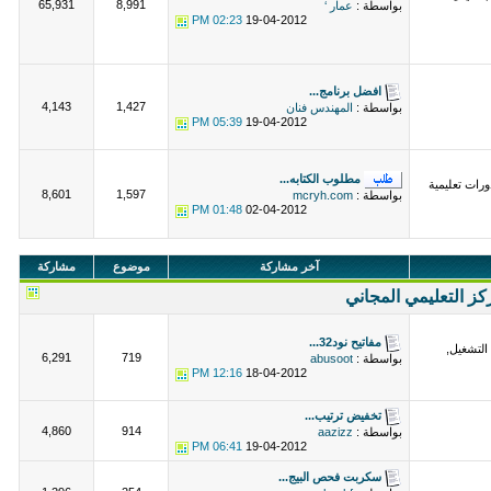
65,931
8,991
بواسطة :
عمار ‘
02:23 PM
19-04-2012
افضل برنامج...
4,143
1,427
بواسطة :
المهندس فنان
05:39 PM
19-04-2012
مطلوب الكتابه...
رات تعليمية
8,601
1,597
بواسطة :
mcryh.com
01:48 PM
02-04-2012
آخر مشاركة
موضوع
مشاركة
كز التعليمي المجاني
مفاتيح نود32...
التشغيل,
6,291
719
بواسطة :
abusoot
12:16 PM
18-04-2012
تخفيض ترتيب...
4,860
914
بواسطة :
aazizz
06:41 PM
19-04-2012
سكربت فحص البيج...