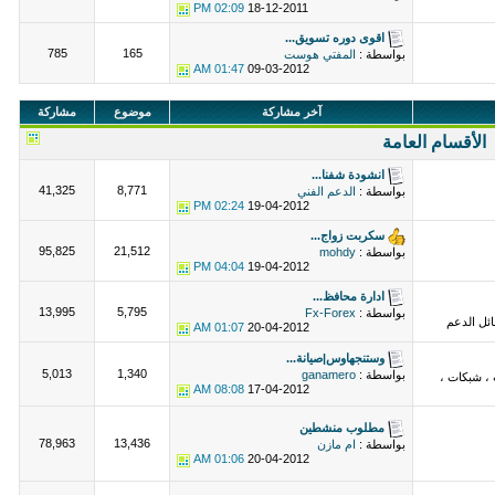
02:09 PM
18-12-2011
اقوى دوره تسويق...
785
165
بواسطة :
المفتي هوست
01:47 AM
09-03-2012
آخر مشاركة
موضوع
مشاركة
الأقسام العامة
انشودة شفنا...
41,325
8,771
بواسطة :
الدعم الفني
02:24 PM
19-04-2012
سكربت زواج...
95,825
21,512
بواسطة :
mohdy
04:04 PM
19-04-2012
ادارة محافظ...
13,995
5,795
بواسطة :
Fx-Forex
ئل الدعم
01:07 AM
20-04-2012
وستنجهاوس|صيانة...
5,013
1,340
بواسطة :
ganamero
 ، شبكات ،
08:08 AM
17-04-2012
مطلوب منشطين
78,963
13,436
بواسطة :
ام مازن
01:06 AM
20-04-2012