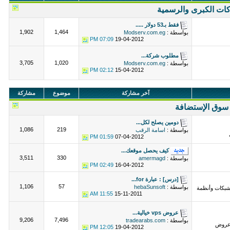
ات الكبرى والرسمية
فقط بـ53 دولار .....
1,902
1,464
بواسطة :
Modserv.com.eg
07:09 PM
19-04-2012
مطلوب شركة...
3,705
1,020
بواسطة :
Modserv.com.eg
02:12 PM
15-04-2012
آخر مشاركة
موضوع
مشاركة
سوق الإستضافة
دومين يصلح لكل...
1,086
219
بواسطة :
اسامة الرقب
01:59 PM
07-04-2012
كيف يحصل موقعك...
3,511
330
بواسطة :
amermagd
02:49 PM
16-04-2012
[درس] : عبارة for...
1,106
57
بواسطة :
hebaSunsoft
لشبكات وأنظمة
11:55 AM
15-11-2011
عروض vps خيالية...
9,206
7,496
بواسطة :
tradearabs.com
عروض
12:05 PM
19-04-2012