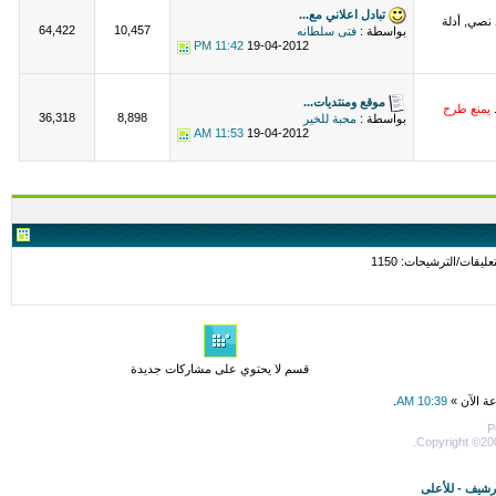
تبادل اعلاني مع...
 نصي, أدلة
64,422
10,457
بواسطة :
فتى سلطانه
11:42 PM
19-04-2012
موقع ومنتديات...
.
يمنع طرح
36,318
8,898
بواسطة :
محبة للخير
11:53 AM
19-04-2012
قسم لا يحتوي على مشاركات جديدة
عة الآن »
10:39 AM
.
P
Copyright ©200
أرشيف
-
للأعلى