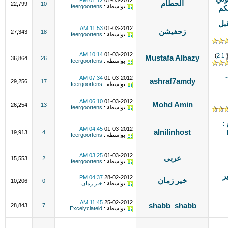
01:12 PM
01-03-2012
الحطام
22,799
10
بواسطة :
feergoortens
كم
م 2010 من قبل
11:53 AM
01-03-2012
زحفيشن
27,343
18
بواسطة :
feergoortens
10:14 AM
01-03-2012
)
2
1
Mustafa Albazy
36,864
26
بواسطة :
feergoortens
07:34 AM
01-03-2012
ashraf7amdy
29,256
17
بواسطة :
feergoortens
06:10 AM
01-03-2012
Mohd Amin
26,254
13
بواسطة :
feergoortens
:
04:45 AM
01-03-2012
alnilinhost
19,913
4
بواسطة :
feergoortens
03:25 AM
01-03-2012
عربى
15,553
2
بواسطة :
feergoortens
ر
04:37 PM
28-02-2012
خير زمان
10,206
0
بواسطة :
خير زمان
11:45 AM
25-02-2012
shabb_shabb
28,843
7
بواسطة :
Excelyclateld