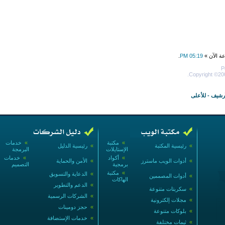
عة الآن »
05:19 PM
.
P
Copyright ©200
أرشيف
-
للأعلى
»
مكتبة
»
خدمات
»
رئيسية المكتبة
»
رئيسية الدليل
الإستايلات
البرمجة
»
أكواد
»
خدمات
»
أدوات الويب ماسترز
»
الأمن والحماية
برمجية
التصميم
»
مكتبة
»
الدعاية والتسويق
»
أدوات المصممين
الهاكات
»
الدعم والتطوير
»
سكربتات متنوعة
»
الشركات الرسمية
»
مجلات إلكترونية
»
حجز دومينات
»
بلوكات متنوعة
»
خدمات الإستضافة
»
ثيمات مختلفة