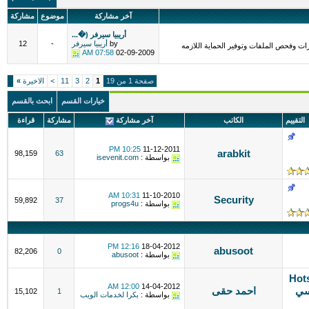
آخر مشاركة
موضوع
مشاركة
أريبيا سيرفر (�...
by
أريبيا سيرفر
-
12
ت وفحص الملفات وتوفير الحماية اللازمه
07:58 AM
02-09-2009
صفحة 1 من 19
1
2
3
11
>
الاخيرة
»
خيارات القسم
ابحث بالقسم
التقييم
الكاتب
آخر مشاركة
مشاركة
قراءة
10:25 PM
11-12-2011
arabkit
98,159
63
بواسطة :
isevenit.com
10:31 AM
11-10-2010
Security
59,892
37
بواسطة :
progs4u
12:16 PM
18-04-2012
abusoot
82,206
0
بواسطة :
abusoot
Hotspot
12:00 AM
14-04-2012
كسي
احمد حقى
15,102
1
بواسطة :
بكرا لخدمات الويب