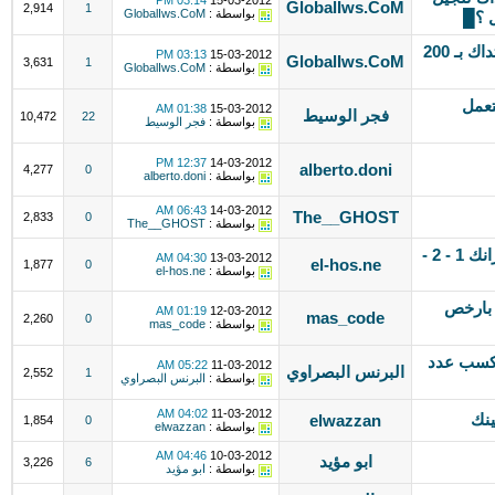
03:14 PM
15-03-2012
GlobalIws.CoM
2,914
1
بواسطة :
GlobalIws.CoM
ل ؟█
العالمية لخدمات الويب █ استايل منتداك بـ 200
03:13 PM
15-03-2012
GlobalIws.CoM
3,631
1
بواسطة :
GlobalIws.CoM
تعمل
01:38 AM
15-03-2012
فجر الوسيط
10,472
22
بواسطة :
فجر الوسيط
12:37 PM
14-03-2012
alberto.doni
4,277
0
بواسطة :
alberto.doni
06:43 AM
14-03-2012
The__GHOST
2,833
0
بواسطة :
The__GHOST
تبادل نصي - تبادل روابط - يوجد بيج رانك 1 - 2 -
04:30 AM
13-03-2012
el-hos.ne
1,877
0
بواسطة :
el-hos.ne
 بارخص
01:19 AM
12-03-2012
mas_code
2,260
0
بواسطة :
mas_code
كسب عدد
05:22 AM
11-03-2012
البرنس البصراوي
2,552
1
بواسطة :
البرنس البصراوي
04:02 AM
11-03-2012
ينك
elwazzan
1,854
0
بواسطة :
elwazzan
04:46 AM
10-03-2012
ابو مؤيد
3,226
6
بواسطة :
ابو مؤيد