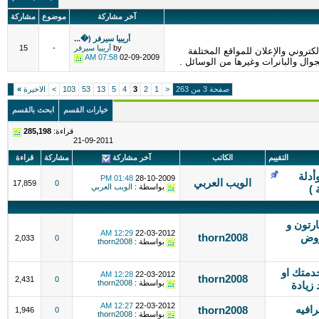
آخر مشاركة
موضوع
مشاركة
أريبيا سيرفر (�...
by
أريبيا سيرفر
-
15
تروني والإعلان للمواقع المختلفة
07:58 AM
02-09-2009
وال والبانرات وغيرها من الوسائل .
صفحة 3 من 263
<
1
2
3
4
5
13
53
103
>
الاخيرة
»
خيارات القسم
ابحث بالقسم
قراءة:
285,198
21-09-2011
التقييم
الكاتب
آخر مشاركة
مشاركة
قراءة
أدلة
01:48 PM
28-10-2009
الويب العربي
17,859
0
بواسطة :
الويب العربي
 )
رتون و
12:29 AM
22-03-2012
روض
thorn2008
2,033
0
بواسطة :
thorn2008
خدمتك او
12:28 AM
22-03-2012
thorn2008
2,431
0
بواسطة :
thorn2008
 زيادة
12:27 AM
22-03-2012
رافيه
thorn2008
1,946
0
بواسطة :
thorn2008