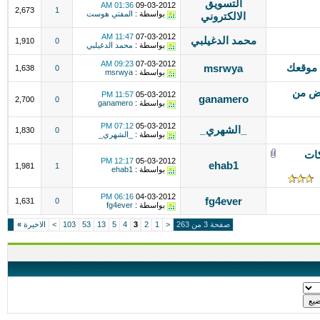
التسويق
01:36 AM
09-03-2012
2,673
1
بواسطة :
المفتي هوست
الالكتروني
11:47 AM
07-03-2012
محمد الدغيلبي
1,910
0
بواسطة :
محمد الدغيلبي
09:23 AM
07-03-2012
 موقعك
msrwya
1,638
0
بواسطة :
msrwya
عض من
11:57 PM
05-03-2012
ganamero
2,700
0
بواسطة :
ganamero
07:12 PM
05-03-2012
_الشهري_
1,830
0
بواسطة :
_الشهري_
كات
12:17 PM
05-03-2012
ehab1
1,981
1
بواسطة :
ehab1
06:16 PM
04-03-2012
fg4ever
1,631
0
بواسطة :
fg4ever
صفحة 3 من 263
<
1
2
3
4
5
13
53
103
>
الاخيرة
»