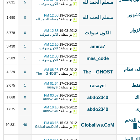
02:31 PM
19-03-2012
مسلم الحمد لله
2,831
5
بواسطة :
الكون سوفت
احجز 12 رابط نصي ببيج رانك3 لمدة3شهور
12:53 PM
19-03-2012
مسلم الحمد لله
1,690
0
بواسطة :
مسلم الحمد لله
زوار
12:35 AM
19-03-2012
الكون سوفت
3,778
0
بواسطة :
الكون سوفت
12:10 AM
19-03-2012
amira7
3,430
1
بواسطة :
الكون سوفت
12:03 AM
19-03-2012
mas_code
2,509
1
بواسطة :
الكون سوفت
لى نظام
08:26 AM
17-03-2012
The__GHOST
4,229
0
بواسطة :
The__GHOST
01:34 AM
17-03-2012
rasayel
2,075
1
بواسطة :
rasayel
03:57 PM
16-03-2012
اك
abdo2340
1,868
0
بواسطة :
abdo2340
10:16 AM
16-03-2012
رى
abdo2340
1,875
0
بواسطة :
abdo2340
 للدعم
03:15 PM
15-03-2012
GlobalIws.CoM
ن █
46
10,831
بواسطة :
GlobalIws.CoM
اك للجيل