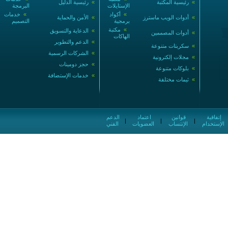
»
رئيسية المكتبة
»
رئيسية الدليل
الإستايلات
البرمجة
»
أكواد
»
خدمات
»
أدوات الويب ماسترز
»
الأمن والحماية
برمجية
التصميم
»
مكتبة
»
الدعاية والتسويق
»
أدوات المصممين
الهاكات
»
الدعم والتطوير
»
سكربتات متنوعة
»
الشركات الرسمية
»
مجلات إلكترونية
»
حجز دومينات
»
بلوكات متنوعة
»
خدمات الإستضافة
»
ثيمات مختلفة
إتفاقية
قوانين
اعتماد
الدعم
|
|
|
الإستخدام
الإنتساب
العضويات
الفني