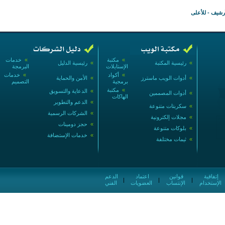
أرشيف
-
للأعلى
»
مكتبة
»
خدمات
»
رئيسية المكتبة
»
رئيسية الدليل
الإستايلات
البرمجة
»
أكواد
»
خدمات
»
أدوات الويب ماسترز
»
الأمن والحماية
برمجية
التصميم
»
مكتبة
»
الدعاية والتسويق
»
أدوات المصممين
الهاكات
»
الدعم والتطوير
»
سكربتات متنوعة
»
الشركات الرسمية
»
مجلات إلكترونية
»
حجز دومينات
»
بلوكات متنوعة
»
خدمات الإستضافة
»
ثيمات مختلفة
إتفاقية
قوانين
اعتماد
الدعم
|
|
|
الإستخدام
الإنتساب
العضويات
الفني