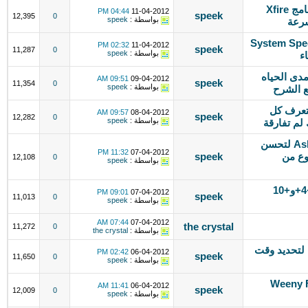
جديد لعشاق الألعاب الإلكترونية ۩ برنامج Xfire
04:44 PM
11-04-2012
speek
12,395
0
بواسطة :
speek
سرعة
ج System Speed Booster
02:32 PM
11-04-2012
speek
11,287
0
بواسطة :
speek
ه IDM.6055.SiLeNt لتفعيل IDM مدى الحياه
09:51 AM
09-04-2012
speek
11,354
0
بواسطة :
speek
ع الشرح
perfect keylogger 1.6.8.2 لتعرف كل
09:57 AM
08-04-2012
speek
12,282
0
بواسطة :
speek
لم تفارقة
برنامجAshampoo® Photo Optimizer لتحسن
11:32 PM
07-04-2012
وع من
speek
12,108
0
بواسطة :
speek
شاهد الجزيرة الرياضية +9و+2و+3و+4+و+10
09:01 PM
07-04-2012
speek
11,013
0
بواسطة :
speek
07:44 AM
07-04-2012
the crystal
11,272
0
بواسطة :
the crystal
PC Auto Shutdown 5.1 Software لتحديد وقت
02:42 PM
06-04-2012
speek
11,650
0
بواسطة :
speek
ق تقطيع الفيديو Weeny Free
11:41 AM
06-04-2012
speek
12,009
0
بواسطة :
speek