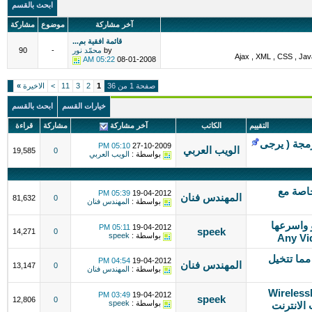
ابحث بالقسم
آخر مشاركة
موضوع
مشاركة
قائمة افقية بم...
by
محمّد نور
-
90
05:22 AM
08-01-2008
صفحة 1 من 36
1
2
3
11
>
الاخيرة
»
خيارات القسم
ابحث بالقسم
التقييم
الكاتب
آخر مشاركة
مشاركة
قراءة
رمجة ( يرجى
05:10 PM
27-10-2009
الويب العربي
19,585
0
بواسطة :
الويب العربي
خاصة مع
05:39 PM
19-04-2012
المهندس فنان
81,632
0
بواسطة :
المهندس فنان
 واسرعها
05:11 PM
19-04-2012
speek
14,271
0
بواسطة :
speek
Any Vi
مما تتخيل
04:54 PM
19-04-2012
المهندس فنان
13,147
0
بواسطة :
المهندس فنان
WirelessMo
03:49 PM
19-04-2012
speek
12,806
0
بواسطة :
speek