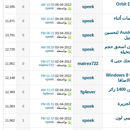
Orbit Downloade
10:08 AM
05-04-2012
speek
12,265
0
بواسطة :
speek
 لعرض الكلمات أثناء
10:07 AM
04-04-2012
speek
11,671
0
بواسطة :
speek
برنامج Auslogics.BoostSpeed.5.2.1.10 لتحسين
06:21 PM
03-04-2012
speek
13,791
0
بواسطة :
speek
عيل
الان اسحق حجم
09:28 AM
03-04-2012
speek
12,729
0
بواسطة :
speek
خيلة
برنامج Speedy Fox 1.7 لتسريع تصفحك حتى 4
07:43 PM
02-04-2012
matrex722
11,951
0
بواسطة :
matrex722
ازك الى نظام ويندوز 8 Windows 8 UX
01:18 PM
02-04-2012
speek
12,148
0
بواسطة :
speek
تبادل اعلاني مع fg4ever.com اكثر من 1400 زائر
12:23 AM
02-04-2012
fg4ever
12,383
0
بواسطة :
fg4ever
ات الجزيرة
05:31 PM
01-04-2012
speek
11,063
0
بواسطة :
speek
(Babylon Pro v9.0.4 (R26 بيبي لون
02:43 PM
01-04-2012
speek
11,962
1
بواسطة :
speek