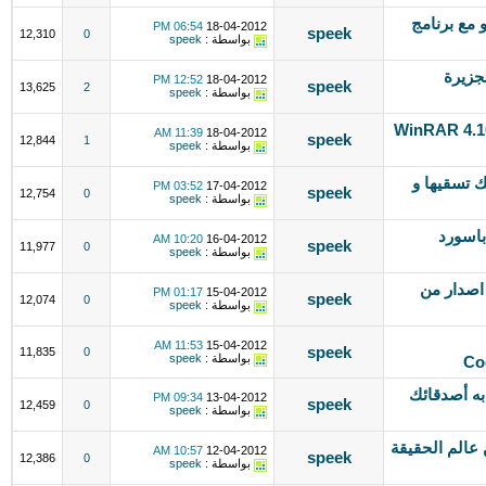
2 اذاعه راديو مع برنامج
06:54 PM
18-04-2012
speek
12,310
0
بواسطة :
speek
ات الجزيرة
12:52 PM
18-04-2012
speek
13,625
2
بواسطة :
speek
WinRAR 4.10 bits Arabi
11:39 AM
18-04-2012
speek
12,844
1
بواسطة :
speek
 تسقيها و
03:52 PM
17-04-2012
speek
12,754
0
بواسطة :
speek
Crack W لكسر باسورد
10:20 AM
16-04-2012
speek
11,977
0
بواسطة :
speek
cFosSpeed v7.0 اخر اصدار من
01:17 PM
15-04-2012
speek
12,074
0
بواسطة :
speek
11:53 AM
15-04-2012
speek
11,835
0
بواسطة :
speek
Co
Fly on لتضايق به أصدقائك
09:34 PM
13-04-2012
speek
12,459
0
بواسطة :
speek
خدك من عالم الحقيقة
10:57 AM
12-04-2012
speek
12,386
0
بواسطة :
speek