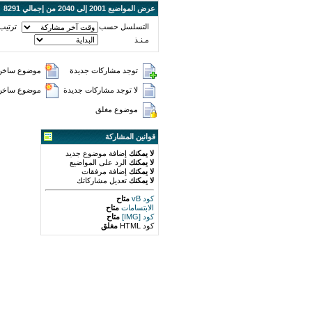
عرض المواضيع 2001 إلى 2040 من إجمالي 8291
التسلسل حسب
ترتيب
مـنـذ
توجد مشاركات جديدة
موضوع ساخن 
لا توجد مشاركات جديدة
موضوع ساخن (
موضوع مغلق
قوانين المشاركة
لا يمكنك
إضافة موضوع جديد
لا يمكنك
الرد على المواضيع
لا يمكنك
إضافة مرفقات
لا يمكنك
تعديل مشاركاتك
كود vB
متاح
الابتسامات
متاح
كود [IMG]
متاح
كود HTML
مغلق