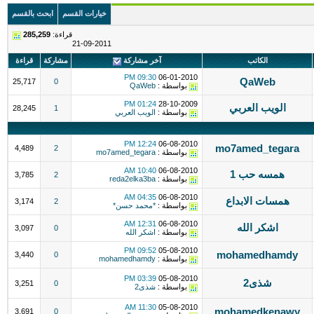
خيارات القسم
ابحث بالقسم
قراءة:
285,259
21-09-2011
الكاتب
آخر مشاركة
مشاركة
قراءة
09:30 PM
06-01-2010
QaWeb
25,717
0
بواسطة :
QaWeb
01:24 PM
28-10-2009
الويب العربي
28,245
1
بواسطة :
الويب العربي
12:24 PM
06-08-2010
mo7amed_tegara
4,489
2
بواسطة :
mo7amed_tegara
10:40 AM
06-08-2010
همسه حب 1
3,785
2
بواسطة :
reda2elka3ba
04:35 AM
06-08-2010
همسات الابداع
3,174
2
بواسطة :
*محمد حسن*
12:31 AM
06-08-2010
اشكر الله
3,097
0
بواسطة :
اشكر الله
09:52 PM
05-08-2010
mohamedhamdy
3,440
0
بواسطة :
mohamedhamdy
03:39 PM
05-08-2010
شذى2
3,251
0
بواسطة :
شذى2
11:30 AM
05-08-2010
mohamedkenawy
3,691
0