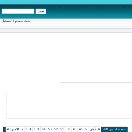
بحث متقدم
|
التسجيل
صفحة 51 من 208
«
الأولى
<
41
49
50
51
52
53
61
101
151
>
الاخيرة
»