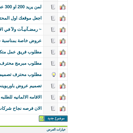
لمن يريد 200 او 300 عضو + بمشآركاتهمـ ومواضيعهمـ ,,
اجعل موقعك اول المحتف
~ رمضـآنيـآت ولآ في الأ
عروض خاصة بمناسبة ش
مطلوب فريق عمل متكامل
مطلوب مبرمج محترف php ومصمم محترف جرافكس للعمل في شركة في اله
مطلوب محترف تصميم شع
تصميم عروض باوربوين
الاقامه الالمانيه للطلب
الان فرصه نجاح شركات 
خيارات العرض