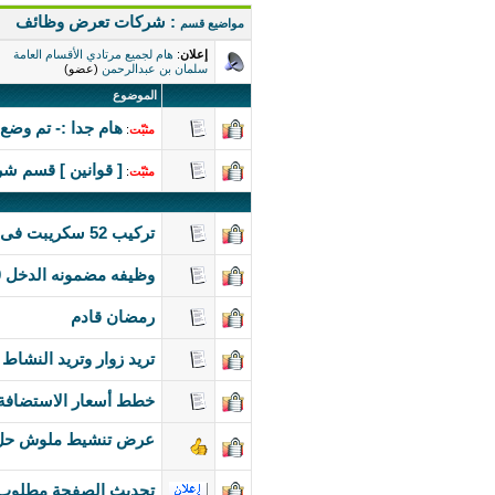
: شركات تعرض وظائف
مواضيع قسم
إعلان
:
هام لجميع مرتادي الأقسام العامة
سلمان بن عبدالرحمن
(عضو)
الموضوع
هام جدا :- تم وض
مثبّت
:
[ قوانين ] قسم ش
مثبّت
:
تركيب 52 سكريبت فى موقعك بخصومات تصل الى 250 ريال + هديا + امثلة
وظيفه مضمونه الدخل 100%
رمضان قادم
تريد زوار وتريد النشاط
خطط أسعار الاستضاف
عرض تنشيط ملوش حل
تحديث الصفحة مطلوب 5 موظفين مبيعات لشركة الجوكر هو