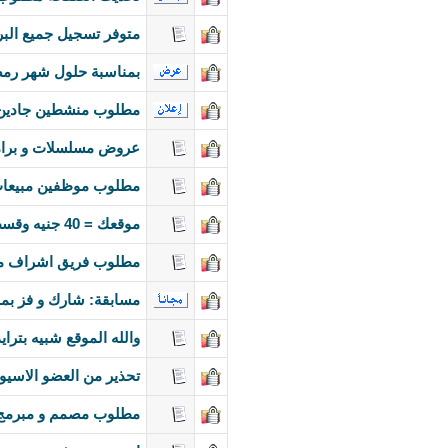
متوفر تسجيل جميع البر
بمناسبة حلول شهر رمض
مطلوب منشطين جادين
عروض مسلسلات و برامج
مطلوب موظفين مبيعات 
موقعك = 40 جنيه وقسط الباقي
مطلوب فريق اشراف متك
مسابقة: شارك و فز بمن
والله الموقع شبيه بتر
تحذير من العضو الاسيو
مطلوب مصمم و مبرمج م