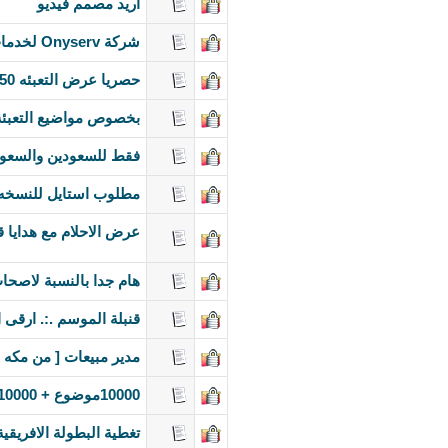
اريد مصمم فيديو
شركة Onyserv لخدمات الويب المتكاملة - أرخص عروض الأبلود والتعبئة فى الوطن العربى
حصريا عرض التعبئه 50 موضوع ب30 ريال
بخصوص مواضيع التعبئة 
فقط للسعودين والسعو
مطلوب استايل للنسخه ال
عرض الاحلام مع هدايا ق
هام جدا بالنسبة لاصحا
قنبلة الموسم .:. ارقى 
مدير مبيعات [ من مكه الم
10000موضوع + 10000 مشاركة = نجاح منتداك باقل الاسعار
تغطية البطولة الافريقية