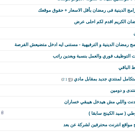
امج الدينية فى رمضان بأقل الاسعار + حقوق موقعك
ان الكريم اقدم لكم احلى عرض
 رمضان الدينية و الترفيهية - مستنى ايه ادخل متضيعش الفرصة
التوظيف فوري والعمل بنسبة وبعدين راتب
امل لمنتدي جديد بمقابل مادي
‏
(
1
2
)
تدى و دومين
ايدنت واللي مش هيدخل هيبقي خساران
طي ( سيد الكينج سابقا )
واقع انترنت محترفين لشركة عن بعد