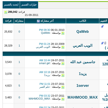
خيارات القسم
ابحث بالقسم
قراءة:
286,042
21-09-2011
التقييم
الكاتب
آخر مشاركة
مشاركة
قراءة
09:30 PM
06-01-2010
QaWeb
25,832
0
بواسطة :
QaWeb
01:24 PM
28-10-2009
الويب العربي
28,329
1
بواسطة :
الويب العربي
)
10:44 AM
24-07-2011
جاسمين عبد الله
3,543
1
بواسطة :
smart girl
10:16 AM
24-07-2011
يزيد1
3,078
0
بواسطة :
يزيد1
11:01 PM
23-07-2011
1server
4,823
5
بواسطة :
حلم العمر
ضل
03:32 PM
23-07-2011
MAHMOOD_MAX
3,483
0
بواسطة :
MAHMOOD_MAX
ميم بسيط بـ 10 الف
02:24 PM
23-07-2011