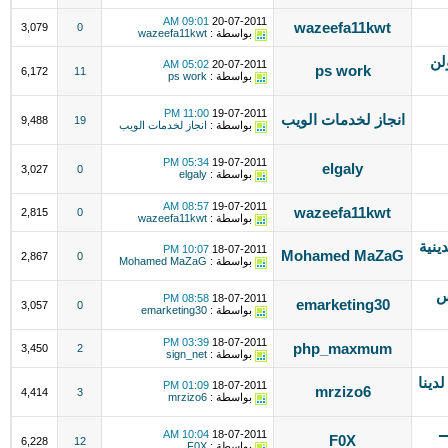
09:01 AM
20-07-2011
wazeefa11kwt
3,079
0
بواسطة :
wazeefa11kwt
لن
05:02 AM
20-07-2011
ps work
6,172
11
بواسطة :
ps work
11:00 PM
19-07-2011
انجاز لخدمات الويب
9,488
19
بواسطة :
انجاز لخدمات الويب
05:34 PM
19-07-2011
elgaly
3,027
0
بواسطة :
elgaly
08:57 AM
19-07-2011
wazeefa11kwt
2,815
0
بواسطة :
wazeefa11kwt
ينية
10:07 PM
18-07-2011
Mohamed MaZaG
2,867
0
بواسطة :
Mohamed MaZaG
س
08:58 PM
18-07-2011
emarketing30
3,057
0
بواسطة :
emarketing30
03:39 PM
18-07-2011
php_maxmum
3,450
2
بواسطة :
sign_net
دينا
01:09 PM
18-07-2011
mrzizo6
4,414
3
بواسطة :
mrzizo6
ـ
10:04 AM
18-07-2011
F0X
6,228
12
بواسطة :
F0X