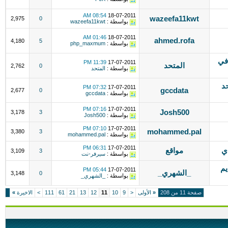
08:54 AM
18-07-2011
wazeefa11kwt
2,975
0
بواسطة :
wazeefa11kwt
01:46 AM
18-07-2011
ahmed.rofa
4,180
5
بواسطة :
php_maxmum
في
11:39 PM
17-07-2011
المتحد
2,762
0
بواسطة :
المتحد
د
07:32 PM
17-07-2011
gccdata
2,677
0
بواسطة :
gccdata
07:16 PM
17-07-2011
Josh500
3,178
3
بواسطة :
Josh500
07:10 PM
17-07-2011
mohammed.pal
3,380
3
بواسطة :
mohammed.pal
06:31 PM
17-07-2011
ي
مواقع
3,109
3
بواسطة :
سيرفر-نت
يم
05:44 PM
17-07-2011
_الشهري_
3,148
0
بواسطة :
_الشهري_
صفحة 11 من 208
«
الأولى
<
9
10
11
12
13
21
61
111
>
الاخيرة
»