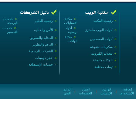
»
مكتبة
»
خدمات
»
رئيسية المكتبة
»
رئيسية الدليل
الإستايلات
البرمجة
»
أكواد
»
خدمات
»
أدوات الويب ماسترز
»
الأمن والحماية
برمجية
التصميم
»
مكتبة
»
الدعاية والتسويق
»
أدوات المصممين
الهاكات
»
الدعم والتطوير
»
سكربتات متنوعة
»
الشركات الرسمية
»
مجلات إلكترونية
»
حجز دومينات
»
بلوكات متنوعة
»
خدمات الإستضافة
»
ثيمات مختلفة
إتفاقية
قوانين
اعتماد
الدعم
|
|
|
الإستخدام
الإنتساب
العضويات
الفني