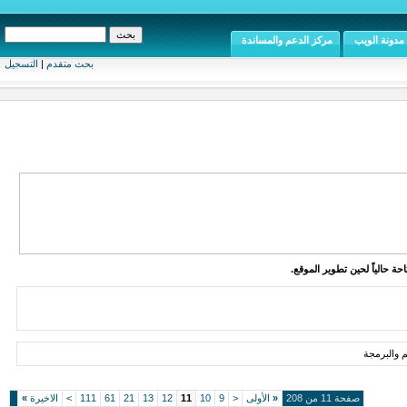
مدونة الويب
مركز الدعم والمساندة
بحث متقدم
|
التسجيل
ة حالياً لحين تطوير الموقع.
 والبرمجة
صفحة 11 من 208
«
الأولى
<
9
10
11
12
13
21
61
111
>
الاخيرة
»