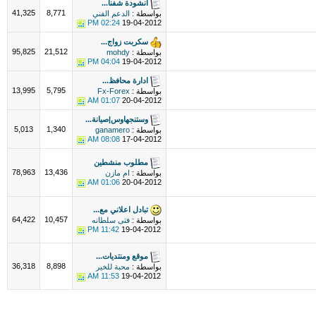
انشودة شفنا...
41,325
8,771
بواسطة :
الدعم الفني
02:24 PM
19-04-2012
سكربت زواج...
95,825
21,512
بواسطة :
mohdy
04:04 PM
19-04-2012
ادارة محافظ...
13,995
5,795
بواسطة :
Fx-Forex
01:07 AM
20-04-2012
وستنجهاوس|صيانة...
5,013
1,340
بواسطة :
ganamero
08:08 AM
17-04-2012
مطلوب منشطين
78,963
13,436
بواسطة :
ام مازن
01:06 AM
20-04-2012
تبادل اعلاني مع...
64,422
10,457
بواسطة :
فتى سلطانه
11:42 PM
19-04-2012
موقع ومنتديات...
36,318
8,898
بواسطة :
محبة للخير
11:53 AM
19-04-2012