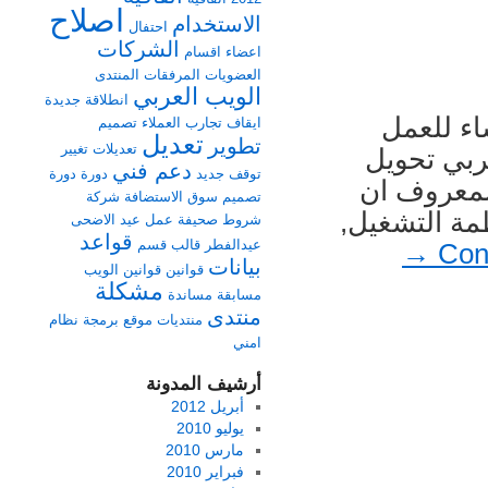
اصلاح
الاستخدام
احتفال
الشركات
اعضاء
اقسام
العضويات
المرفقات
المنتدى
الويب العربي
انطلاقة جديدة
اء للعمل
ايقاف
تجارب العملاء
تصميم
تعديل
تطوير
تعديلات
تغيير
ربي تحويل
دعم فني
توقف
جديد
دورة
دورة
ى الترميز UTF-8. ومن المعروف ان
تصميم
سوق الاستضافة
شركة
ظمة التشغيل,
شروط
صحيفة
عمل
عيد الاضحى
قواعد
عيدالفطر
قالب
قسم
→
Con
بيانات
قوانين
قوانين الويب
مشكلة
مسابقة
مساندة
منتدى
منتديات
موقع برمجة
نظام
امني
أرشيف المدونة
أبريل 2012
يوليو 2010
مارس 2010
فبراير 2010